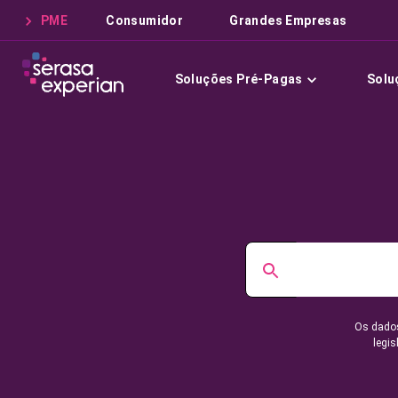
PME
Consumidor
Grandes Empresas
Soluções Pré-Pagas
Solu
Os dados
legis