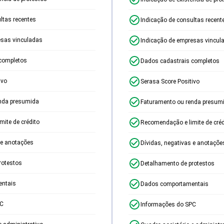
ltas recentes
Indicação de consultas recent
esas vinculadas
Indicação de empresas vincul
completos
Dados cadastrais completos
ivo
Serasa Score Positivo
nda presumida
Faturamento ou renda presum
ite de crédito
Recomendação e limite de créd
 e anotações
Dívidas, negativas e anotaçõe
rotestos
Detalhamento de protestos
ntais
Dados comportamentais
PC
Informações do SPC