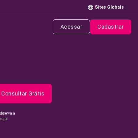
Sites Globais
Acessar
Cadastrar
Consultar Grátis
observa a
 aqui.