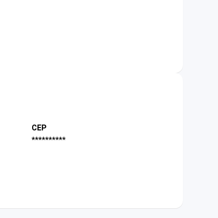
CEP
**********