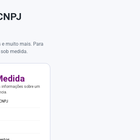
 CNPJ
s e muito mais. Para
 sob medida.
Medida
s informações sobre um
ncia.
 CNPJ
testos