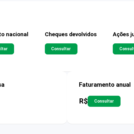
to nacional
Cheques devolvidos
Ações ju
ltar
Consultar
Consul
sa
Faturamento anual
R$
Consultar