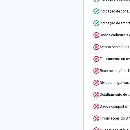
Indicação de consu
Indicação de empr
Dados cadastrais 
Serasa Score Posit
Faturamento ou re
Recomendação e lim
Dívidas, negativas
Detalhamento de p
Dados comportame
Informações do S