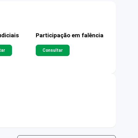
diciais
Participação em falência
tar
Consultar