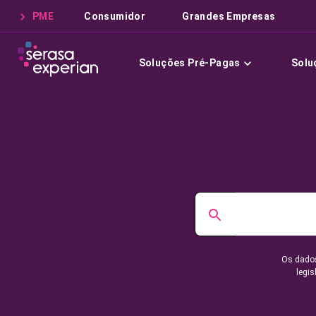
PME
Consumidor
Grandes Empresas
Soluções Pré-Pagas
Solu
Os dados
legis