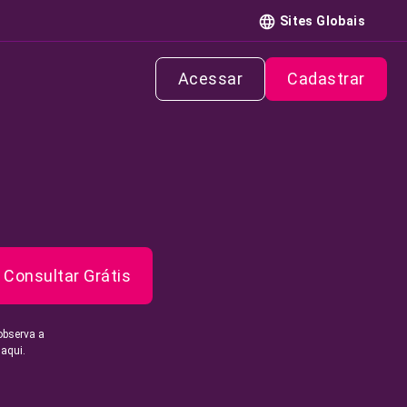
Sites Globais
Acessar
Cadastrar
Consultar Grátis
observa a
 aqui.