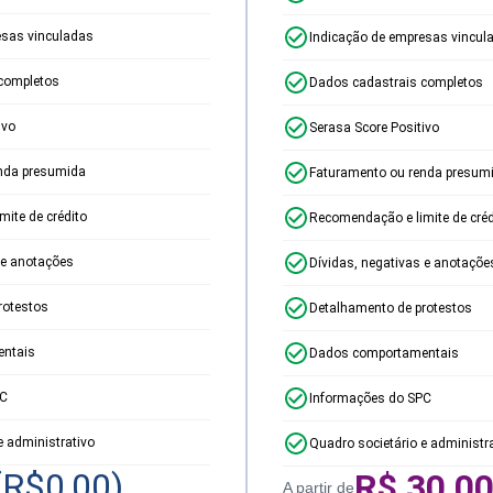
esas vinculadas
Indicação de empresas vincul
completos
Dados cadastrais completos
ivo
Serasa Score Positivo
nda presumida
Faturamento ou renda presum
ite de crédito
Recomendação e limite de créd
 e anotações
Dívidas, negativas e anotaçõe
rotestos
Detalhamento de protestos
ntais
Dados comportamentais
PC
Informações do SPC
e administrativo
Quadro societário e administr
(R$
0,00
)
R$
30,0
A partir de