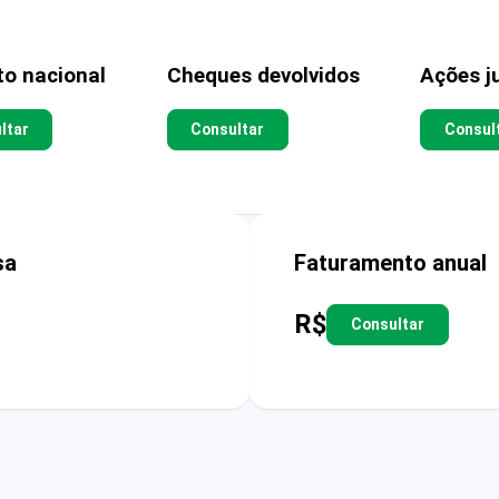
to nacional
Cheques devolvidos
Ações ju
ltar
Consultar
Consul
sa
Faturamento anual
R$
Consultar