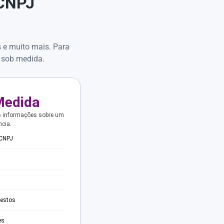
 CNPJ
s e muito mais. Para
 sob medida.
Medida
s informações sobre um
ncia.
 CNPJ
testos
es