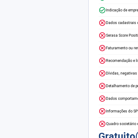
Indicação de empr
Dados cadastrais 
Serasa Score Posit
Faturamento ou re
Recomendação e lim
Dívidas, negativas
Detalhamento de p
Dados comportame
Informações do S
Quadro societário 
Gratuito