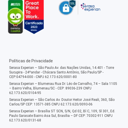
Políticas de Privacidade
Serasa Experian – São Paulo Av. das Nações Unidas, 14.401 - Torre
Sucupira - 24ºandar - Chácara Santo Antônio, São Paulo/SP -
CEP:04794-000 - CNPJ 62.173.620/0001-80
Serasa Experian – Blumenau Rua Dr. Léo de Carvalho, 74 – Sala 1105
– Bairro Velha, Blumenau/SC - CEP: 89036-239 CNPJ
62.173.620/0104-95
Serasa Experian – São Carlos Av. Doutor Heitor José Reali, 360, São
Carlos/SP CEP: 13571-385 CNPJ 62.173.620/0093-06
Serasa Experian – Brasília ST SCN, S/N, Qd 02, Bl C, 109, Sl 301, Ed.
Paulo Sarasate Bairro Asa Sul, Brasília – DF CEP: 70302-911 CNPJ
62.173.620/0131-68