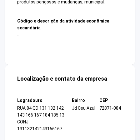
produtos perigosos e mudanças, municipal.
Código e descrição da atividade econômica
secundária
-
Localização e contato da empresa
Logradouro
Bairro
CEP
RUA 84 QD 131 132 142
Jd Ceu Azul
72871-084
143 166 167 184 185 13
CONJ
131132142143166167