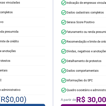
esas vinculadas
Indicação de empresas vincul
completos
Dados cadastrais completos
ivo
Serasa Score Positivo
nda presumida
Faturamento ou renda presum
ite de crédito
Recomendação e limite de créd
 e anotações
Dívidas, negativas e anotaçõe
rotestos
Detalhamento de protestos
ntais
Dados comportamentais
PC
Informações do SPC
e administrativo
Quadro societário e administr
(R$
0,00
)
R$
30,0
A partir de