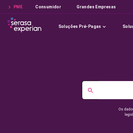
PME
Consumidor
Grandes Empresas
Soluções Pré-Pagas
Solu
Os dados
legis