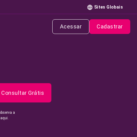
Sites Globais
Acessar
Cadastrar
Consultar Grátis
observa a
 aqui.