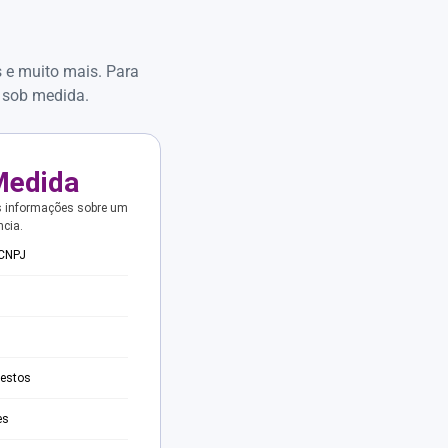
s e muito mais. Para
 sob medida.
Medida
s informações sobre um
ncia.
 CNPJ
testos
es