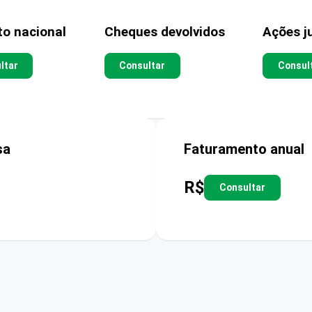
to nacional
Cheques devolvidos
Ações ju
ltar
Consultar
Consul
sa
Faturamento anual
R$
Consultar