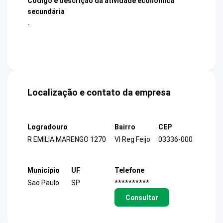
Código e descrição da atividade econômica
secundária
-
Localização e contato da empresa
Logradouro
Bairro
CEP
R EMILIA MARENGO 1270
Vl Reg Feijo
03336-000
Município
UF
Telefone
Sao Paulo
SP
**********
Consultar