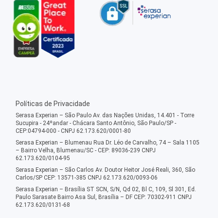
Políticas de Privacidade
Serasa Experian – São Paulo Av. das Nações Unidas, 14.401 - Torre
Sucupira - 24ºandar - Chácara Santo Antônio, São Paulo/SP -
CEP:04794-000 - CNPJ 62.173.620/0001-80
Serasa Experian – Blumenau Rua Dr. Léo de Carvalho, 74 – Sala 1105
– Bairro Velha, Blumenau/SC - CEP: 89036-239 CNPJ
62.173.620/0104-95
Serasa Experian – São Carlos Av. Doutor Heitor José Reali, 360, São
Carlos/SP CEP: 13571-385 CNPJ 62.173.620/0093-06
Serasa Experian – Brasília ST SCN, S/N, Qd 02, Bl C, 109, Sl 301, Ed.
Paulo Sarasate Bairro Asa Sul, Brasília – DF CEP: 70302-911 CNPJ
62.173.620/0131-68