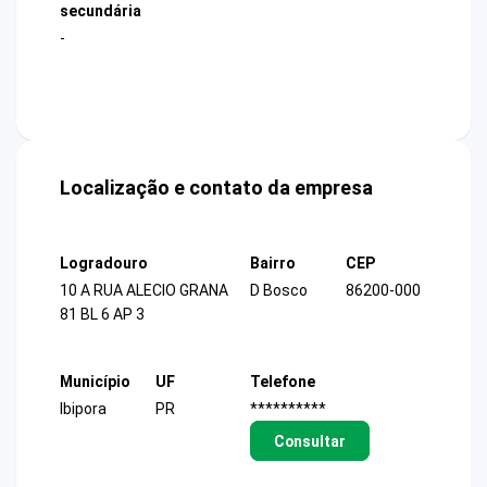
secundária
-
Localização e contato da empresa
Logradouro
Bairro
CEP
10 A RUA ALECIO GRANA
D Bosco
86200-000
81 BL 6 AP 3
Município
UF
Telefone
Ibipora
PR
**********
Consultar