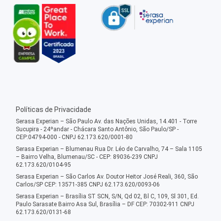
Políticas de Privacidade
Serasa Experian – São Paulo Av. das Nações Unidas, 14.401 - Torre
Sucupira - 24ºandar - Chácara Santo Antônio, São Paulo/SP -
CEP:04794-000 - CNPJ 62.173.620/0001-80
Serasa Experian – Blumenau Rua Dr. Léo de Carvalho, 74 – Sala 1105
– Bairro Velha, Blumenau/SC - CEP: 89036-239 CNPJ
62.173.620/0104-95
Serasa Experian – São Carlos Av. Doutor Heitor José Reali, 360, São
Carlos/SP CEP: 13571-385 CNPJ 62.173.620/0093-06
Serasa Experian – Brasília ST SCN, S/N, Qd 02, Bl C, 109, Sl 301, Ed.
Paulo Sarasate Bairro Asa Sul, Brasília – DF CEP: 70302-911 CNPJ
62.173.620/0131-68