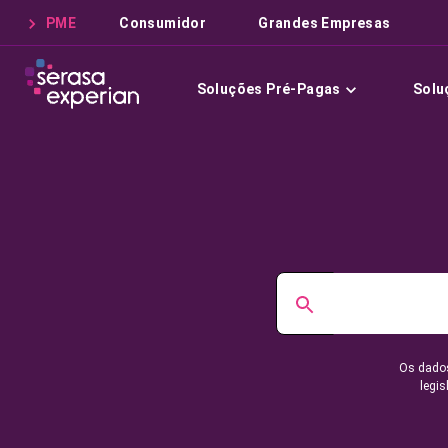
PME
Consumidor
Grandes Empresas
Soluções Pré-Pagas
Solu
Os dados
legis