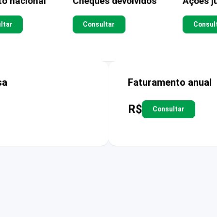
to nacional
Cheques devolvidos
Ações ju
ltar
Consultar
Consul
sa
Faturamento anual
R$
Consultar