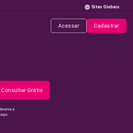
Sites Globais
Acessar
Cadastrar
Consultar Grátis
observa a
 aqui.