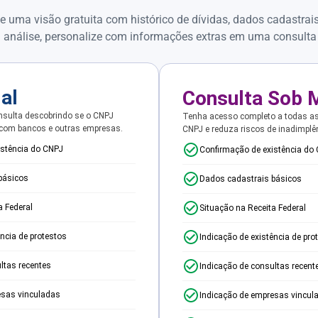
e uma visão gratuita com histórico de dívidas, dados cadastrai
 análise, personalize com informações extras em uma consulta
ial
Consulta Sob 
sulta descobrindo se o CNPJ
Tenha acesso completo a todas a
 com bancos e outras empresas.
CNPJ e reduza riscos de inadimplê
istência do CNPJ
Confirmação de existência do
básicos
Dados cadastrais básicos
a Federal
Situação na Receita Federal
ência de protestos
Indicação de existência de pro
ltas recentes
Indicação de consultas recent
esas vinculadas
Indicação de empresas vincul