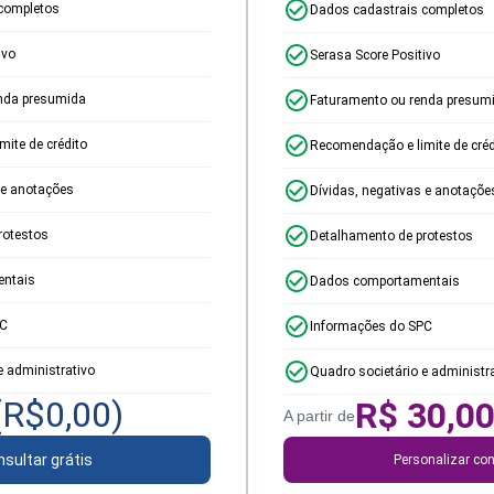
completos
Dados cadastrais completos
ivo
Serasa Score Positivo
nda presumida
Faturamento ou renda presum
ite de crédito
Recomendação e limite de créd
 e anotações
Dívidas, negativas e anotaçõe
rotestos
Detalhamento de protestos
ntais
Dados comportamentais
PC
Informações do SPC
e administrativo
Quadro societário e administr
(R$
0,00
)
R$
30,0
A partir de
sultar grátis
Personalizar con