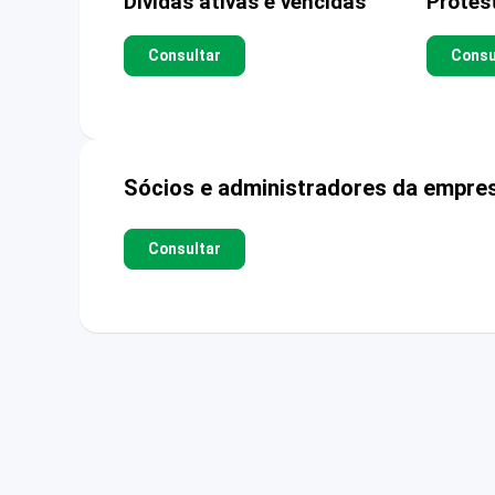
Dívidas ativas e vencidas
Protes
Consultar
Consu
Sócios e administradores da empre
Consultar