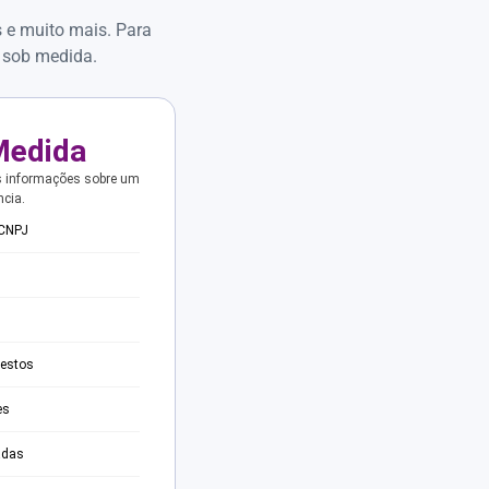
s e muito mais. Para
 sob medida.
Medida
s informações sobre um
ncia.
 CNPJ
testos
es
adas