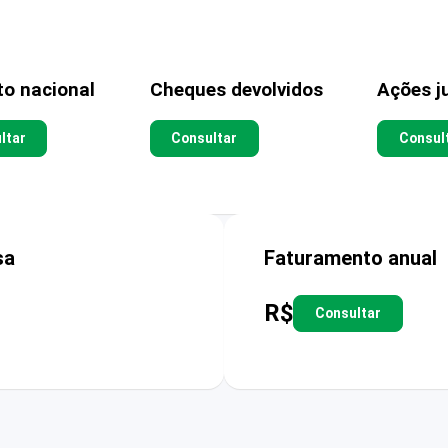
to nacional
Cheques devolvidos
Ações ju
ltar
Consultar
Consul
sa
Faturamento anual
R$
Consultar