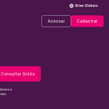
Sites Globais
Acessar
Cadastrar
Consultar Grátis
observa a
 aqui.