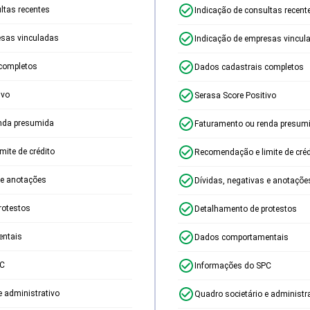
ltas recentes
Indicação de consultas recent
esas vinculadas
Indicação de empresas vincul
completos
Dados cadastrais completos
ivo
Serasa Score Positivo
nda presumida
Faturamento ou renda presum
ite de crédito
Recomendação e limite de créd
 e anotações
Dívidas, negativas e anotaçõe
rotestos
Detalhamento de protestos
ntais
Dados comportamentais
PC
Informações do SPC
e administrativo
Quadro societário e administr