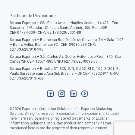
Políticas de Privacidade
Serasa Experian – São Paulo Av. das Nações Unidas, 14.401 - Torre
Sucupira - 24ºandar - Chácara Santo Antônio, São Paulo/SP -
CEP:04794-000 - CNPJ 62.173.620/0001-80
Serasa Experian – Blumenau Rua Dr. Léo de Carvalho, 74 – Sala 1105
– Bairro Velha, Blumenau/SC - CEP: 89036-239 CNPJ
62.173.620/0104-95
Serasa Experian – São Carlos Av. Doutor Heitor José Reali, 360, São
Carlos/SP CEP: 13571-385 CNPJ 62.173.620/0093-06
Serasa Experian – Brasília ST SCN, S/N, Qd 02, Bl C, 109, Sl 301, Ed.
Paulo Sarasate Bairro Asa Sul, Brasília – DF CEP: 70302-911 CNPJ
62.173.620/0131-68
©
2026
Experian Information Solutions, Inc. Experian Marketing
Services. All rights reserved. Experian and the Experian marks used
herein are service marks or registered trademarks of Experian
Information Solutions, Inc. Other product and company names
mentioned here in are the property of their respective owners.