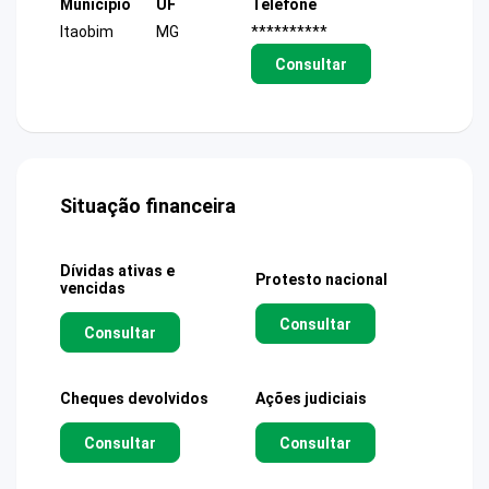
Município
UF
Telefone
Itaobim
MG
**********
Consultar
Situação financeira
Dívidas ativas e
Protesto nacional
vencidas
Consultar
Consultar
Cheques devolvidos
Ações judiciais
Consultar
Consultar