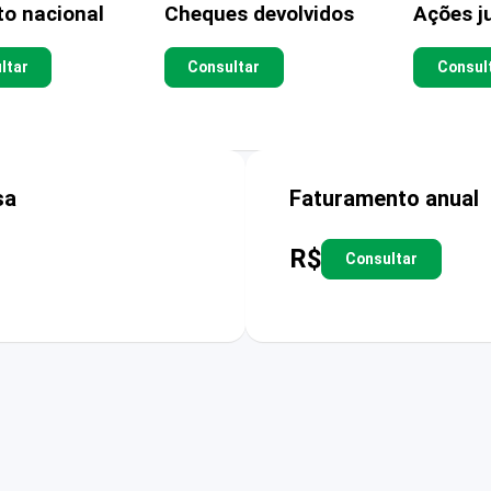
to nacional
Cheques devolvidos
Ações ju
ltar
Consultar
Consul
sa
Faturamento anual
R$
Consultar