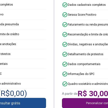
completos
Dados cadastrais completos
ivo
Serasa Score Positivo
nda presumida
Faturamento ou renda presum
ite de crédito
Recomendação e limite de créd
 e anotações
Dívidas, negativas e anotaçõe
rotestos
Detalhamento de protestos
ntais
Dados comportamentais
PC
Informações do SPC
e administrativo
Quadro societário e administr
(R$
0,00
)
R$
30,0
A partir de
sultar grátis
Personalizar con