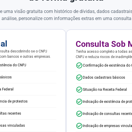
e uma visão gratuita com histórico de dívidas, dados cadastrai
 análise, personalize com informações extras em uma consulta
ial
Consulta Sob 
sulta descobrindo se o CNPJ
Tenha acesso completo a todas a
 com bancos e outras empresas.
CNPJ e reduza riscos de inadimplê
istência do CNPJ
Confirmação de existência do
básicos
Dados cadastrais básicos
a Federal
Situação na Receita Federal
ência de protestos
Indicação de existência de pro
ltas recentes
Indicação de consultas recent
esas vinculadas
Indicação de empresas vincul