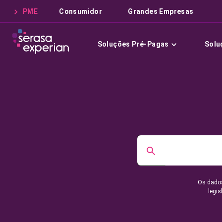
PME
Consumidor
Grandes Empresas
Soluções Pré-Pagas
Solu
Os dados
legis