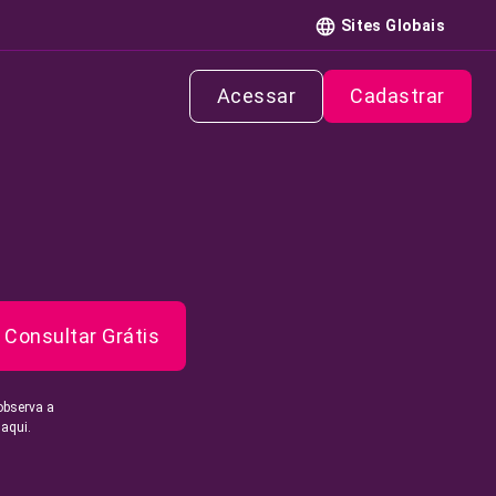
Sites Globais
Acessar
Cadastrar
Consultar Grátis
observa a
 aqui.