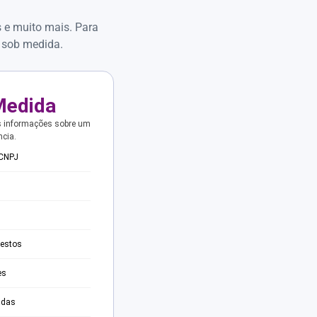
s e muito mais. Para
 sob medida.
Medida
s informações sobre um
ncia.
 CNPJ
testos
es
adas