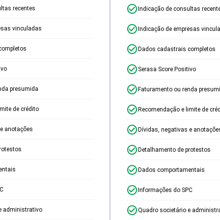
ltas recentes
Indicação de consultas recent
esas vinculadas
Indicação de empresas vincul
completos
Dados cadastrais completos
ivo
Serasa Score Positivo
nda presumida
Faturamento ou renda presum
ite de crédito
Recomendação e limite de créd
 e anotações
Dívidas, negativas e anotaçõe
rotestos
Detalhamento de protestos
ntais
Dados comportamentais
PC
Informações do SPC
e administrativo
Quadro societário e administr