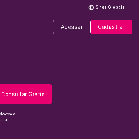
Sites Globais
Acessar
Cadastrar
Consultar Grátis
observa a
 aqui.