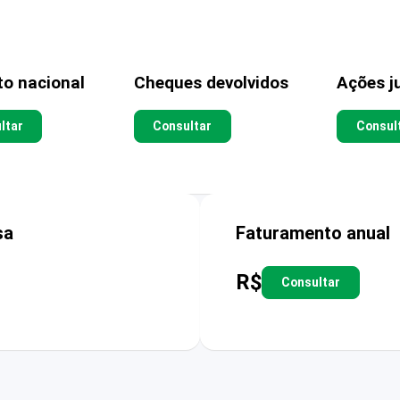
to nacional
Cheques devolvidos
Ações ju
ltar
Consultar
Consul
sa
Faturamento anual
R$
Consultar