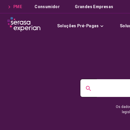
PME
Consumidor
Grandes Empresas
Soluções Pré-Pagas
Solu
Os dados
legis