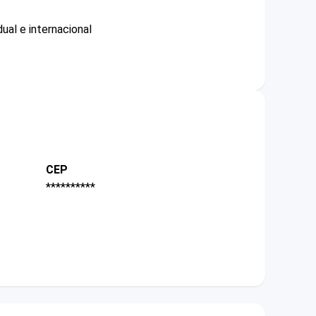
ual e internacional
CEP
**********