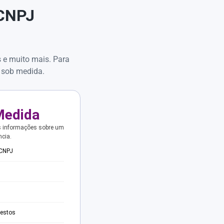
 CNPJ
s e muito mais. Para
 sob medida.
Medida
s informações sobre um
ncia.
 CNPJ
testos