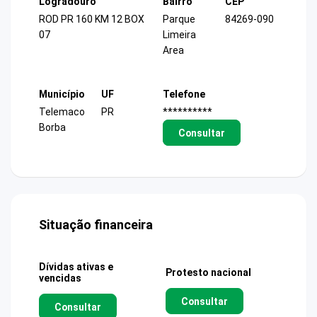
Logradouro
Bairro
CEP
ROD PR 160 KM 12 BOX
Parque
84269-090
07
Limeira
Area
Município
UF
Telefone
Telemaco
PR
**********
Borba
Consultar
Situação financeira
Dívidas ativas e
Protesto nacional
vencidas
Consultar
Consultar