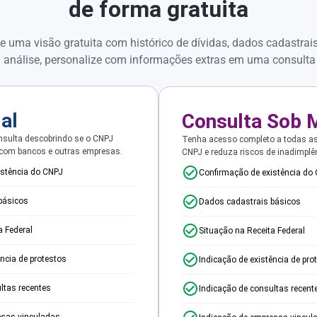
de forma gratuita
e uma visão gratuita com histórico de dívidas, dados cadastrai
 análise, personalize com informações extras em uma consulta
ial
Consulta Sob 
sulta descobrindo se o CNPJ
Tenha acesso completo a todas a
 com bancos e outras empresas.
CNPJ e reduza riscos de inadimplê
istência do CNPJ
Confirmação de existência do
básicos
Dados cadastrais básicos
a Federal
Situação na Receita Federal
ência de protestos
Indicação de existência de pro
ltas recentes
Indicação de consultas recent
esas vinculadas