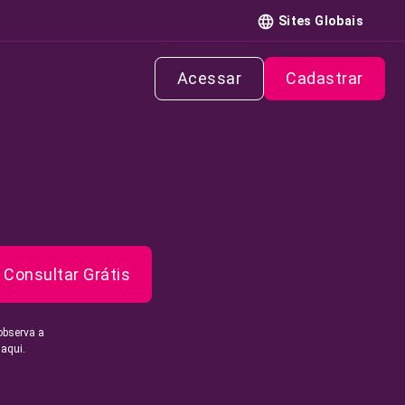
Sites Globais
Acessar
Cadastrar
Consultar Grátis
observa a
 aqui.