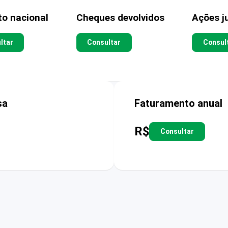
to nacional
Cheques devolvidos
Ações ju
ltar
Consultar
Consul
sa
Faturamento anual
R$
Consultar