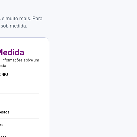
s e muito mais. Para
 sob medida.
Medida
s informações sobre um
ncia.
 CNPJ
testos
es