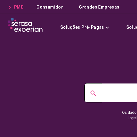
PME
Consumidor
Grandes Empresas
Soluções Pré-Pagas
Solu
Os dados
legis