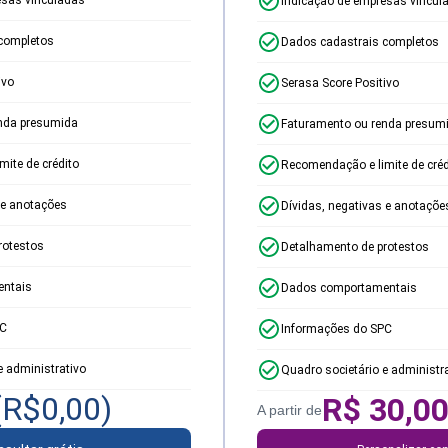
Indicação de empresas vincul
completos
Dados cadastrais completos
ivo
Serasa Score Positivo
nda presumida
Faturamento ou renda presum
ite de crédito
Recomendação e limite de créd
 e anotações
Dívidas, negativas e anotaçõe
rotestos
Detalhamento de protestos
ntais
Dados comportamentais
PC
Informações do SPC
e administrativo
Quadro societário e administr
(R$
0,00
)
R$
30,0
A partir de