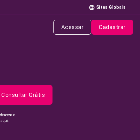
Sites Globais
Acessar
Cadastrar
Consultar Grátis
observa a
 aqui.