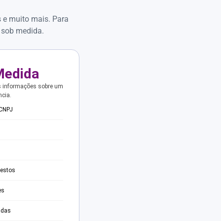
s e muito mais. Para
 sob medida.
Medida
s informações sobre um
ncia.
 CNPJ
testos
es
adas