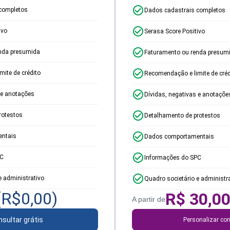
completos
Dados cadastrais completos
ivo
Serasa Score Positivo
nda presumida
Faturamento ou renda presum
ite de crédito
Recomendação e limite de créd
 e anotações
Dívidas, negativas e anotaçõe
rotestos
Detalhamento de protestos
ntais
Dados comportamentais
PC
Informações do SPC
e administrativo
Quadro societário e administr
(R$
0,00
)
R$
30,0
A partir de
sultar grátis
Personalizar con