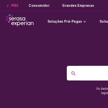
PME
Consumidor
Grandes Empresas
Soluções Pré-Pagas
Solu
Os dados
legis