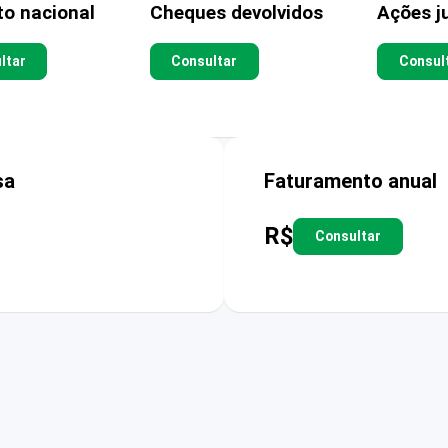
to nacional
Cheques devolvidos
Ações ju
ltar
Consultar
Consul
sa
Faturamento anual
R$
Consultar