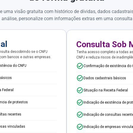
e uma visão gratuita com histórico de dívidas, dados cadastrai
 análise, personalize com informações extras em uma consulta
ial
Consulta Sob 
sulta descobrindo se o CNPJ
Tenha acesso completo a todas a
 com bancos e outras empresas.
CNPJ e reduza riscos de inadimplê
istência do CNPJ
Confirmação de existência do
básicos
Dados cadastrais básicos
a Federal
Situação na Receita Federal
ência de protestos
Indicação de existência de pro
ltas recentes
Indicação de consultas recent
esas vinculadas
Indicação de empresas vincul