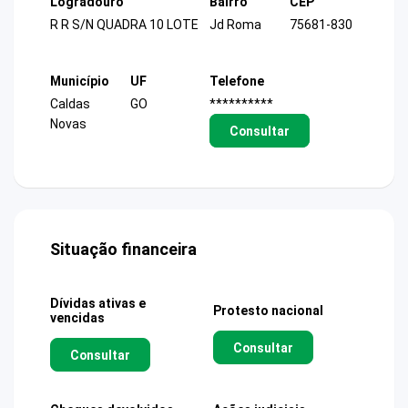
Logradouro
Bairro
CEP
R R S/N QUADRA 10 LOTE
Jd Roma
75681-830
Município
UF
Telefone
Caldas
GO
**********
Novas
Consultar
Situação financeira
Dívidas ativas e
Protesto nacional
vencidas
Consultar
Consultar