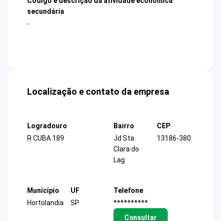
Código e descrição da atividade econômica
secundária
-
Localização e contato da empresa
Logradouro
Bairro
CEP
R CUBA 189
Jd Sta
13186-380
Clara do
Lag
Município
UF
Telefone
Hortolandia
SP
**********
Consultar