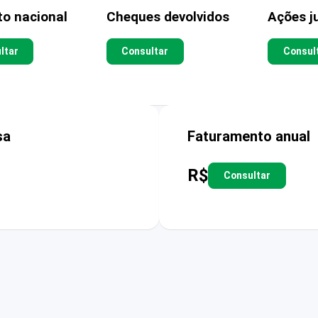
to nacional
Cheques devolvidos
Ações ju
ltar
Consultar
Consul
sa
Faturamento anual
R$
Consultar