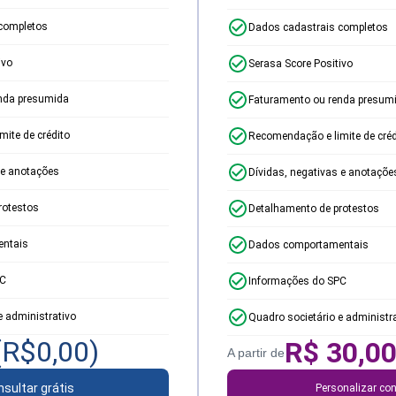
completos
Dados cadastrais completos
ivo
Serasa Score Positivo
nda presumida
Faturamento ou renda presum
ite de crédito
Recomendação e limite de créd
 e anotações
Dívidas, negativas e anotaçõe
rotestos
Detalhamento de protestos
ntais
Dados comportamentais
PC
Informações do SPC
e administrativo
Quadro societário e administr
(R$
0,00
)
R$
30,0
A partir de
sultar grátis
Personalizar con