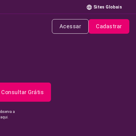
Sites Globais
Acessar
Cadastrar
Consultar Grátis
observa a
 aqui.