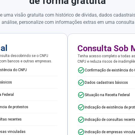
de forma gratuita
e uma visão gratuita com histórico de dívidas, dados cadastrai
 análise, personalize com informações extras em uma consulta
ial
Consulta Sob 
sulta descobrindo se o CNPJ
Tenha acesso completo a todas a
 com bancos e outras empresas.
CNPJ e reduza riscos de inadimplê
istência do CNPJ
Confirmação de existência do
básicos
Dados cadastrais básicos
a Federal
Situação na Receita Federal
ência de protestos
Indicação de existência de pro
ltas recentes
Indicação de consultas recent
esas vinculadas
Indicação de empresas vincul