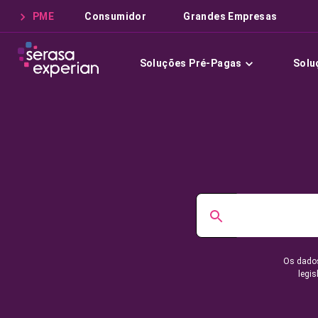
PME
Consumidor
Grandes Empresas
Soluções Pré-Pagas
Solu
Os dados
legis