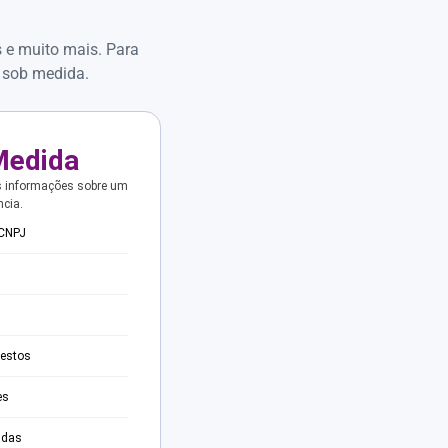
s e muito mais. Para
 sob medida.
Medida
s informações sobre um
ncia.
 CNPJ
testos
es
adas