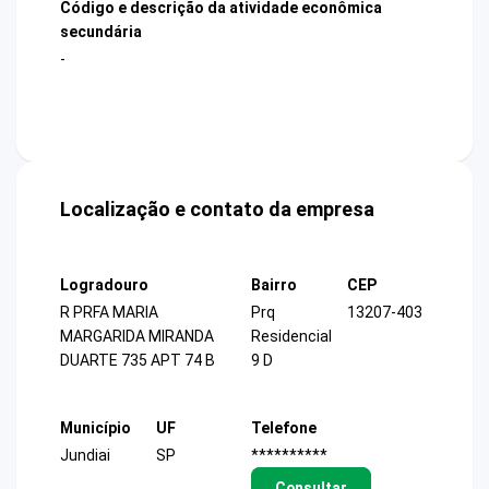
Código e descrição da atividade econômica
secundária
-
Localização e contato da empresa
Logradouro
Bairro
CEP
R PRFA MARIA
Prq
13207-403
MARGARIDA MIRANDA
Residencial
DUARTE 735 APT 74 B
9 D
Município
UF
Telefone
Jundiai
SP
**********
Consultar