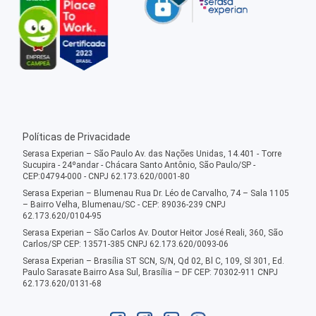
Políticas de Privacidade
Serasa Experian – São Paulo Av. das Nações Unidas, 14.401 - Torre
Sucupira - 24ºandar - Chácara Santo Antônio, São Paulo/SP -
CEP:04794-000 - CNPJ 62.173.620/0001-80
Serasa Experian – Blumenau Rua Dr. Léo de Carvalho, 74 – Sala 1105
– Bairro Velha, Blumenau/SC - CEP: 89036-239 CNPJ
62.173.620/0104-95
Serasa Experian – São Carlos Av. Doutor Heitor José Reali, 360, São
Carlos/SP CEP: 13571-385 CNPJ 62.173.620/0093-06
Serasa Experian – Brasília ST SCN, S/N, Qd 02, Bl C, 109, Sl 301, Ed.
Paulo Sarasate Bairro Asa Sul, Brasília – DF CEP: 70302-911 CNPJ
62.173.620/0131-68