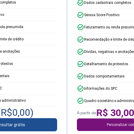
completos
Dados cadastrais completos
ivo
Serasa Score Positivo
nda presumida
Faturamento ou renda presum
ite de crédito
Recomendação e limite de créd
 e anotações
Dívidas, negativas e anotaçõe
rotestos
Detalhamento de protestos
ntais
Dados comportamentais
PC
Informações do SPC
e administrativo
Quadro societário e administr
(R$
0,00
)
R$
30,0
A partir de
sultar grátis
Personalizar con