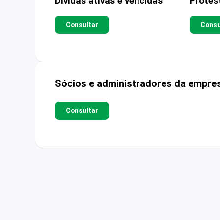
Dívidas ativas e vencidas
Protes
Consultar
Consu
Sócios e administradores da empre
Consultar