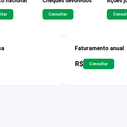
to nacional
Cheques devolvidos
Ações ju
ltar
Consultar
Consul
sa
Faturamento anual
R$
Consultar