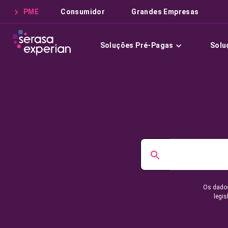
PME
Consumidor
Grandes Empresas
Soluções Pré-Pagas
Solu
Os dados
legis