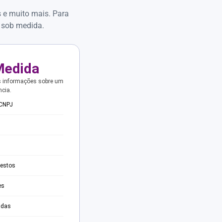
s e muito mais. Para
 sob medida.
Medida
s informações sobre um
ncia.
 CNPJ
testos
es
adas