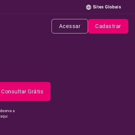
Sites Globais
Acessar
Cadastrar
Consultar Grátis
observa a
 aqui.