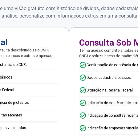
e uma visão gratuita com histórico de dívidas, dados cadastrai
 análise, personalize com informações extras em uma consulta
ial
Consulta Sob 
sulta descobrindo se o CNPJ
Tenha acesso completo a todas a
 com bancos e outras empresas.
CNPJ e reduza riscos de inadimplê
istência do CNPJ
Confirmação de existência do
básicos
Dados cadastrais básicos
a Federal
Situação na Receita Federal
ência de protestos
Indicação de existência de pro
ltas recentes
Indicação de consultas recent
esas vinculadas
Indicação de empresas vincul