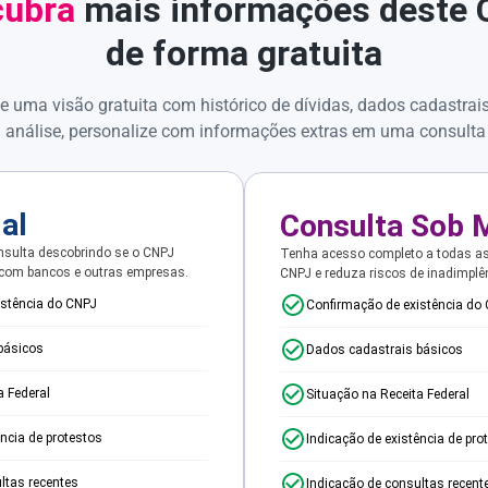
ubra
mais informações deste
de forma gratuita
e uma visão gratuita com histórico de dívidas, dados cadastrai
 análise, personalize com informações extras em uma consulta
ial
Consulta Sob 
sulta descobrindo se o CNPJ
Tenha acesso completo a todas a
 com bancos e outras empresas.
CNPJ e reduza riscos de inadimplê
istência do CNPJ
Confirmação de existência do
básicos
Dados cadastrais básicos
a Federal
Situação na Receita Federal
ência de protestos
Indicação de existência de pro
ltas recentes
Indicação de consultas recent