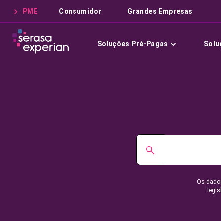
PME
Consumidor
Grandes Empresas
Soluções Pré-Pagas
Solu
Os dados
legis