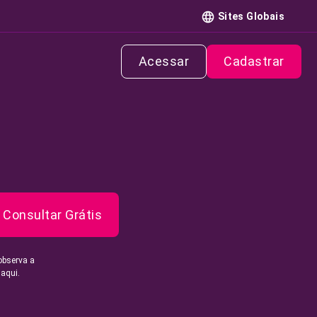
Sites Globais
Acessar
Cadastrar
Consultar Grátis
observa a
 aqui.