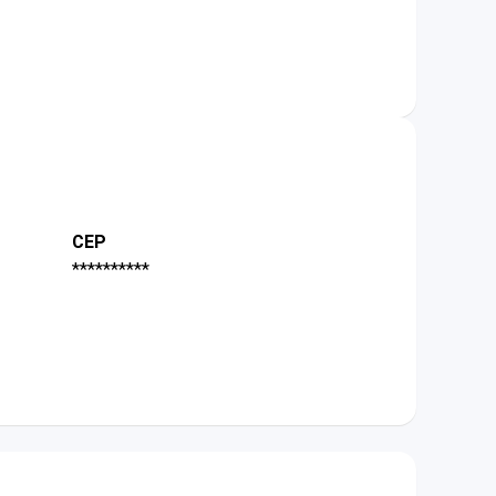
CEP
**********