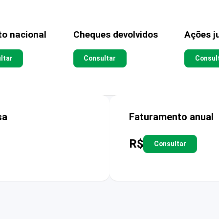
to nacional
Cheques devolvidos
Ações ju
ltar
Consultar
Consul
sa
Faturamento anual
R$
Consultar