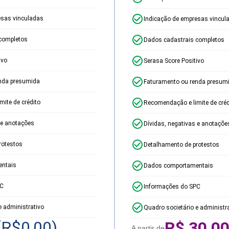
esas vinculadas
Indicação de empresas vincul
completos
Dados cadastrais completos
ivo
Serasa Score Positivo
nda presumida
Faturamento ou renda presum
ite de crédito
Recomendação e limite de créd
 e anotações
Dívidas, negativas e anotaçõe
rotestos
Detalhamento de protestos
ntais
Dados comportamentais
PC
Informações do SPC
e administrativo
Quadro societário e administr
(R$
0,00
)
R$
30,0
A partir de