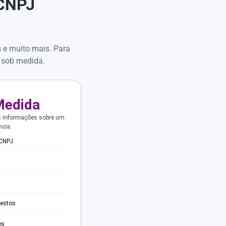
 CNPJ
s e muito mais. Para
 sob medida.
Medida
s informações sobre um
ncia.
 CNPJ
testos
es