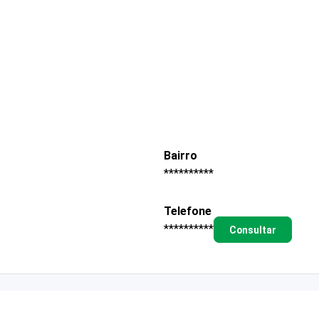
Bairro
**********
Telefone
**********
Consultar