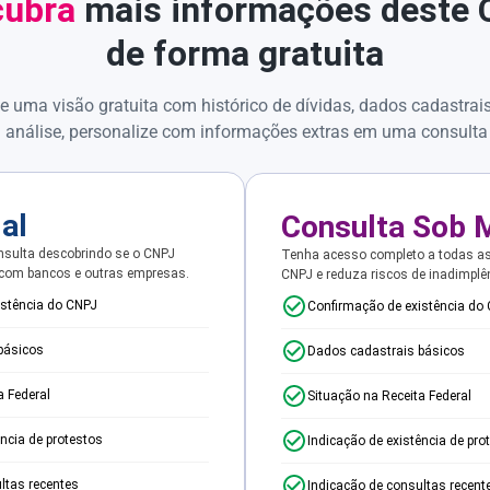
ubra
mais informações deste
de forma gratuita
e uma visão gratuita com histórico de dívidas, dados cadastrai
 análise, personalize com informações extras em uma consulta
ial
Consulta Sob 
sulta descobrindo se o CNPJ
Tenha acesso completo a todas a
 com bancos e outras empresas.
CNPJ e reduza riscos de inadimplê
istência do CNPJ
Confirmação de existência do
básicos
Dados cadastrais básicos
a Federal
Situação na Receita Federal
ência de protestos
Indicação de existência de pro
ltas recentes
Indicação de consultas recent