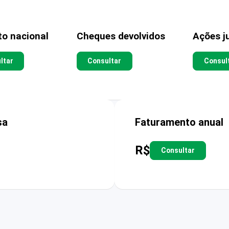
to nacional
Cheques devolvidos
Ações ju
ltar
Consultar
Consul
sa
Faturamento anual
R$
Consultar