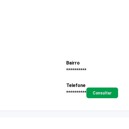
Bairro
**********
Telefone
**********
Consultar