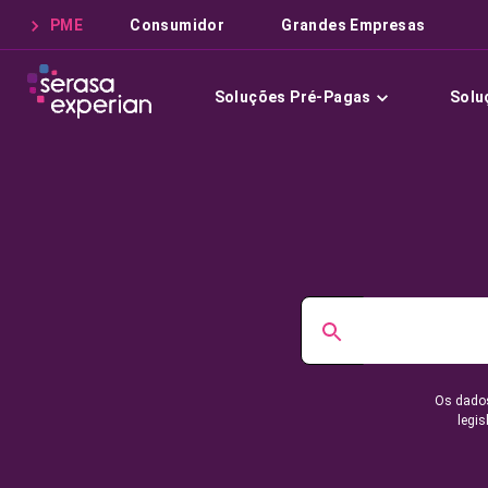
PME
Consumidor
Grandes Empresas
Soluções Pré-Pagas
Solu
Os dados
legis