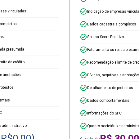
esas vinculadas
Indicação de empresas vincul
completos
Dados cadastrais completos
ivo
Serasa Score Positivo
nda presumida
Faturamento ou renda presum
ite de crédito
Recomendação e limite de créd
 e anotações
Dívidas, negativas e anotaçõe
rotestos
Detalhamento de protestos
ntais
Dados comportamentais
PC
Informações do SPC
e administrativo
Quadro societário e administr
(R$
0,00
)
R$
30,0
A partir de