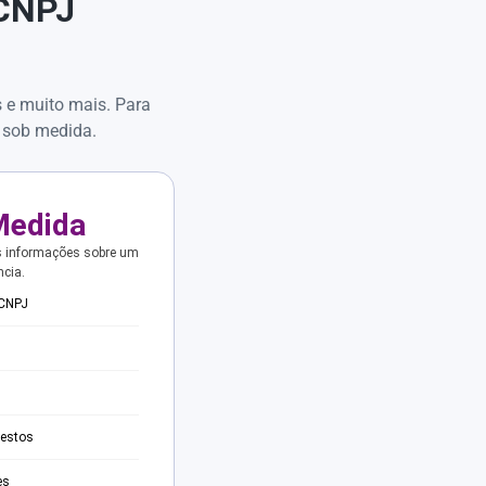
 CNPJ
s e muito mais. Para
 sob medida.
Medida
s informações sobre um
ncia.
 CNPJ
testos
es