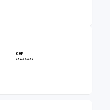
CEP
**********