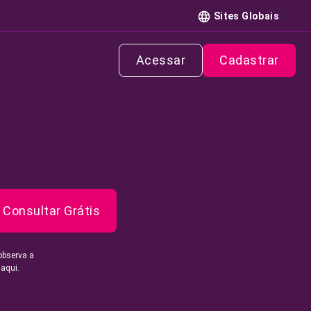
Sites Globais
Acessar
Cadastrar
Consultar Grátis
observa a
 aqui.