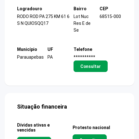
Logradouro
Bairro
CEP
RODO ROD PA 275 KM 61 6
Lot Nuc
68515-000
S N QUIOSQQ17
Res E de
Se
Município
UF
Telefone
Parauapebas
PA
**********
Consultar
Situação financeira
Dívidas ativas e
Protesto nacional
vencidas