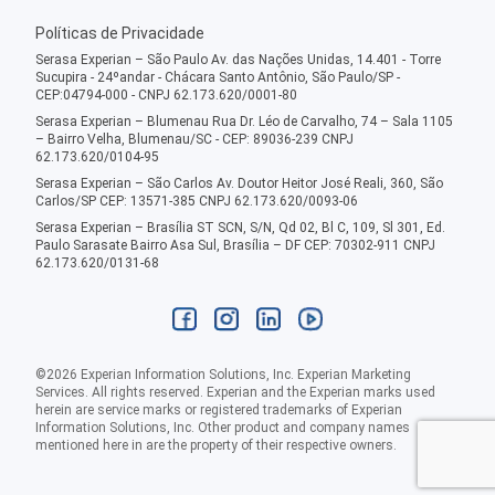
Políticas de Privacidade
Serasa Experian – São Paulo Av. das Nações Unidas, 14.401 - Torre
Sucupira - 24ºandar - Chácara Santo Antônio, São Paulo/SP -
CEP:04794-000 - CNPJ 62.173.620/0001-80
Serasa Experian – Blumenau Rua Dr. Léo de Carvalho, 74 – Sala 1105
– Bairro Velha, Blumenau/SC - CEP: 89036-239 CNPJ
62.173.620/0104-95
Serasa Experian – São Carlos Av. Doutor Heitor José Reali, 360, São
Carlos/SP CEP: 13571-385 CNPJ 62.173.620/0093-06
Serasa Experian – Brasília ST SCN, S/N, Qd 02, Bl C, 109, Sl 301, Ed.
Paulo Sarasate Bairro Asa Sul, Brasília – DF CEP: 70302-911 CNPJ
62.173.620/0131-68
©
2026
Experian Information Solutions, Inc. Experian Marketing
Services. All rights reserved. Experian and the Experian marks used
herein are service marks or registered trademarks of Experian
Information Solutions, Inc. Other product and company names
mentioned here in are the property of their respective owners.