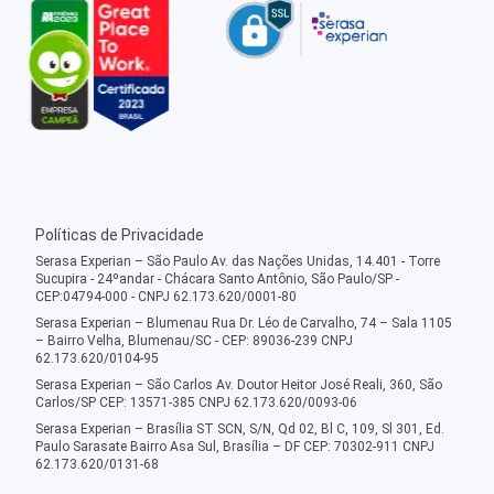
Políticas de Privacidade
Serasa Experian – São Paulo Av. das Nações Unidas, 14.401 - Torre
Sucupira - 24ºandar - Chácara Santo Antônio, São Paulo/SP -
CEP:04794-000 - CNPJ 62.173.620/0001-80
Serasa Experian – Blumenau Rua Dr. Léo de Carvalho, 74 – Sala 1105
– Bairro Velha, Blumenau/SC - CEP: 89036-239 CNPJ
62.173.620/0104-95
Serasa Experian – São Carlos Av. Doutor Heitor José Reali, 360, São
Carlos/SP CEP: 13571-385 CNPJ 62.173.620/0093-06
Serasa Experian – Brasília ST SCN, S/N, Qd 02, Bl C, 109, Sl 301, Ed.
Paulo Sarasate Bairro Asa Sul, Brasília – DF CEP: 70302-911 CNPJ
62.173.620/0131-68