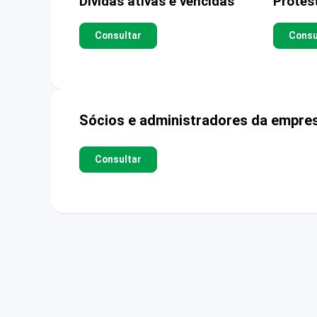
Dívidas ativas e vencidas
Protes
Consultar
Consu
Sócios e administradores da empre
Consultar