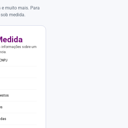
s e muito mais. Para
 sob medida.
Medida
s informações sobre um
ncia.
 CNPJ
testos
es
adas