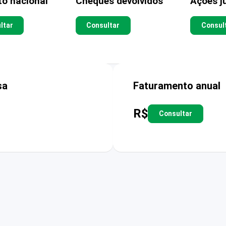
to nacional
Cheques devolvidos
Ações ju
ltar
Consultar
Consul
sa
Faturamento anual
R$
Consultar