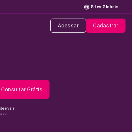
Sites Globais
Acessar
Cadastrar
Consultar Grátis
observa a
 aqui.