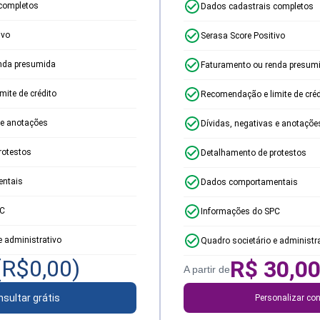
completos
Dados cadastrais completos
ivo
Serasa Score Positivo
nda presumida
Faturamento ou renda presum
ite de crédito
Recomendação e limite de créd
 e anotações
Dívidas, negativas e anotaçõe
rotestos
Detalhamento de protestos
ntais
Dados comportamentais
PC
Informações do SPC
e administrativo
Quadro societário e administr
(R$
0,00
)
R$
30,0
A partir de
sultar grátis
Personalizar con