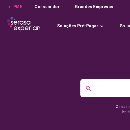
PME
Consumidor
Grandes Empresas
Soluções Pré-Pagas
Solu
Os dados
legis