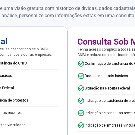
e uma visão gratuita com histórico de dívidas, dados cadastrai
 análise, personalize com informações extras em uma consulta
ial
Consulta Sob 
sulta descobrindo se o CNPJ
Tenha acesso completo a todas a
 com bancos e outras empresas.
CNPJ e reduza riscos de inadimplê
istência do CNPJ
Confirmação de existência do
básicos
Dados cadastrais básicos
a Federal
Situação na Receita Federal
ência de protestos
Indicação de existência de pro
ltas recentes
Indicação de consultas recent
esas vinculadas
Indicação de empresas vincul