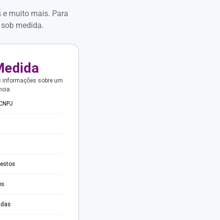
s e muito mais. Para
 sob medida.
Medida
s informações sobre um
ncia.
 CNPJ
testos
es
adas