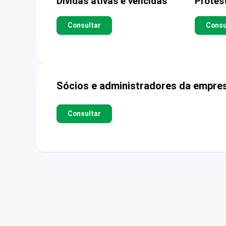
Dívidas ativas e vencidas
Protes
Consultar
Consu
Sócios e administradores da empre
Consultar