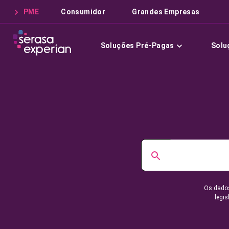
PME
Consumidor
Grandes Empresas
Soluções Pré-Pagas
Solu
Os dados
legis