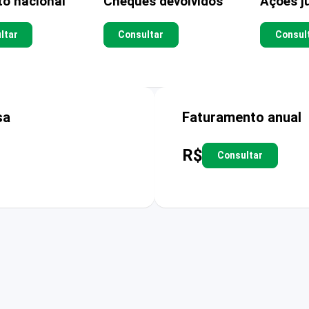
to nacional
Cheques devolvidos
Ações ju
ltar
Consultar
Consul
sa
Faturamento anual
R$
Consultar