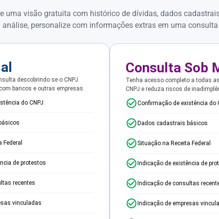
e uma visão gratuita com histórico de dívidas, dados cadastrai
 análise, personalize com informações extras em uma consulta
ial
Consulta Sob 
sulta descobrindo se o CNPJ
Tenha acesso completo a todas a
 com bancos e outras empresas.
CNPJ e reduza riscos de inadimplê
istência do CNPJ
Confirmação de existência do
básicos
Dados cadastrais básicos
a Federal
Situação na Receita Federal
ência de protestos
Indicação de existência de pro
ltas recentes
Indicação de consultas recent
esas vinculadas
Indicação de empresas vincul