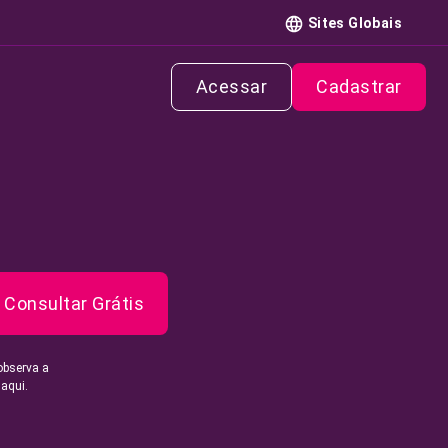
Sites Globais
Acessar
Cadastrar
Consultar Grátis
observa a
 aqui.