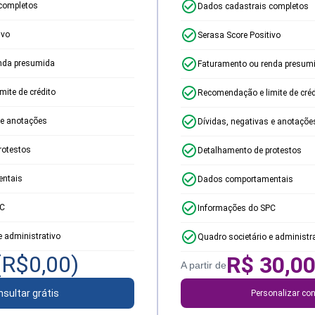
completos
Dados cadastrais completos
ivo
Serasa Score Positivo
nda presumida
Faturamento ou renda presum
ite de crédito
Recomendação e limite de créd
 e anotações
Dívidas, negativas e anotaçõe
rotestos
Detalhamento de protestos
ntais
Dados comportamentais
PC
Informações do SPC
e administrativo
Quadro societário e administr
(R$
0,00
)
R$
30,0
A partir de
sultar grátis
Personalizar con