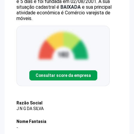
e 5 dias e foi fundada em 02/08/2001.
A sua
situação cadastral é
BAIXADA
e sua principal
atividade econômica é Comércio varejista de
móveis.
Consultar score da empresa
Razão Social
J N G DA SILVA
Nome Fantasia
-