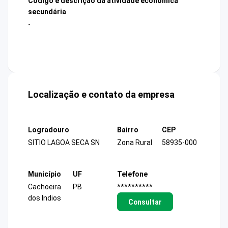
Código e descrição da atividade econômica
secundária
-
Localização e contato da empresa
Logradouro
Bairro
CEP
SITIO LAGOA SECA SN
Zona Rural
58935-000
Município
UF
Telefone
Cachoeira
PB
**********
dos Indios
Consultar