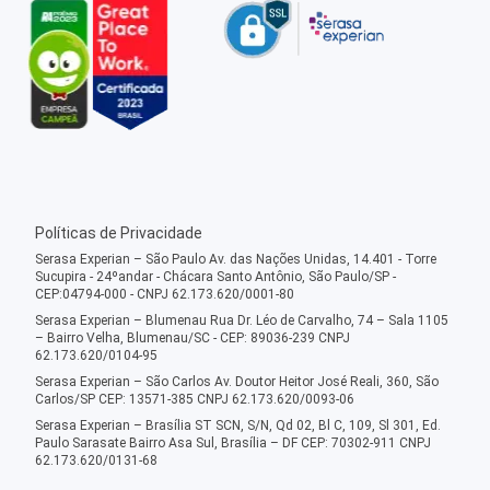
Políticas de Privacidade
Serasa Experian – São Paulo Av. das Nações Unidas, 14.401 - Torre
Sucupira - 24ºandar - Chácara Santo Antônio, São Paulo/SP -
CEP:04794-000 - CNPJ 62.173.620/0001-80
Serasa Experian – Blumenau Rua Dr. Léo de Carvalho, 74 – Sala 1105
– Bairro Velha, Blumenau/SC - CEP: 89036-239 CNPJ
62.173.620/0104-95
Serasa Experian – São Carlos Av. Doutor Heitor José Reali, 360, São
Carlos/SP CEP: 13571-385 CNPJ 62.173.620/0093-06
Serasa Experian – Brasília ST SCN, S/N, Qd 02, Bl C, 109, Sl 301, Ed.
Paulo Sarasate Bairro Asa Sul, Brasília – DF CEP: 70302-911 CNPJ
62.173.620/0131-68