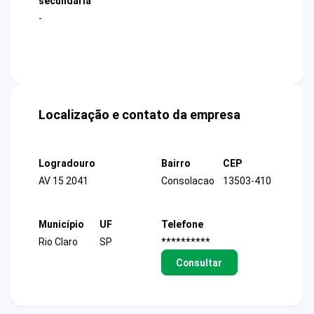
secundária
-
Localização e contato da empresa
Logradouro
Bairro
CEP
AV 15 2041
Consolacao
13503-410
Município
UF
Telefone
Rio Claro
SP
**********
Consultar