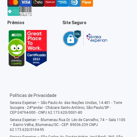
Prêmios
Site Seguro
Políticas de Privacidade
Serasa Experian – São Paulo Av. das Nações Unidas, 14.401 - Torre
Sucupira - 24ºandar - Chácara Santo Antônio, São Paulo/SP -
CEP:04794-000 - CNPJ 62.173.620/0001-80
Serasa Experian – Blumenau Rua Dr. Léo de Carvalho, 74 – Sala 1105
– Bairro Velha, Blumenau/SC - CEP: 89036-239 CNPJ
62.173.620/0104-95
Serasa Experian – São Carlos Av. Doutor Heitor José Reali, 360, São