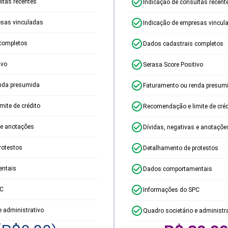
ltas recentes
Indicação de consultas recent
esas vinculadas
Indicação de empresas vincul
completos
Dados cadastrais completos
ivo
Serasa Score Positivo
nda presumida
Faturamento ou renda presum
ite de crédito
Recomendação e limite de créd
 e anotações
Dívidas, negativas e anotaçõe
rotestos
Detalhamento de protestos
ntais
Dados comportamentais
PC
Informações do SPC
e administrativo
Quadro societário e administr