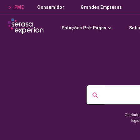
PME
Consumidor
Grandes Empresas
Soluções Pré-Pagas
Solu
Os dados
legis