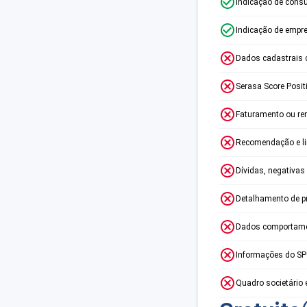
Indicação de consu
Indicação de empr
Dados cadastrais 
Serasa Score Posit
Faturamento ou re
Recomendação e lim
Dívidas, negativas
Detalhamento de p
Dados comportame
Informações do S
Quadro societário 