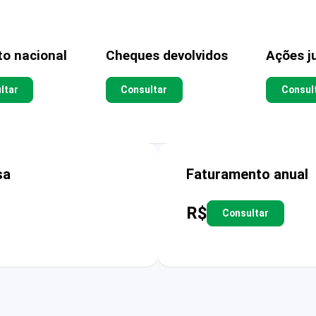
to nacional
Cheques devolvidos
Ações ju
ltar
Consultar
Consul
sa
Faturamento anual
R$
Consultar