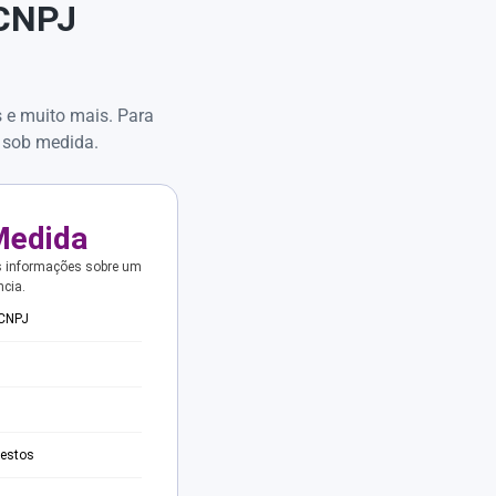
 CNPJ
s e muito mais. Para
 sob medida.
Medida
s informações sobre um
ncia.
 CNPJ
testos