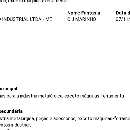
gica, exceto máquinas-ferramenta.
Nome Fantasia
Data 
INDUSTRIAL LTDA - ME
C J MARINHO
07/11
rincipal
s para a indústria metalúrgica, exceto máquinas-ferramenta
secundária
stria metalúrgica, peças e acessórios, exceto máquinas-ferram
tos industriais