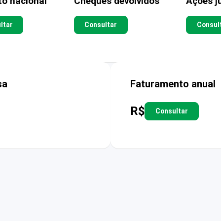
to nacional
Cheques devolvidos
Ações ju
ltar
Consultar
Consul
sa
Faturamento anual
R$
Consultar