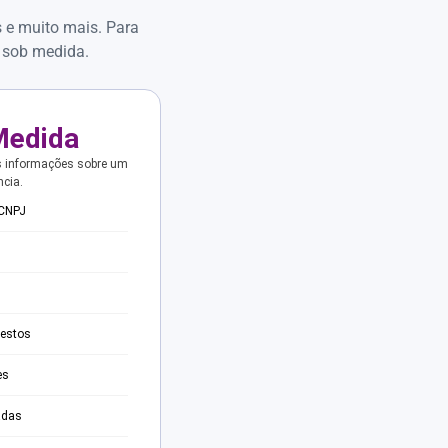
s e muito mais. Para
 sob medida.
Medida
s informações sobre um
ncia.
 CNPJ
testos
es
adas