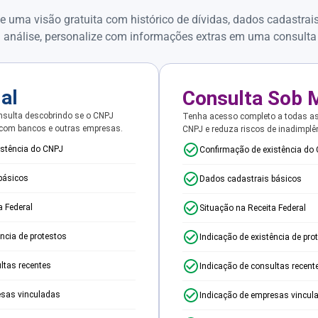
e uma visão gratuita com histórico de dívidas, dados cadastrai
 análise, personalize com informações extras em uma consulta
ial
Consulta Sob 
sulta descobrindo se o CNPJ
Tenha acesso completo a todas a
 com bancos e outras empresas.
CNPJ e reduza riscos de inadimplê
istência do CNPJ
Confirmação de existência do
básicos
Dados cadastrais básicos
a Federal
Situação na Receita Federal
ência de protestos
Indicação de existência de pro
ltas recentes
Indicação de consultas recent
esas vinculadas
Indicação de empresas vincul