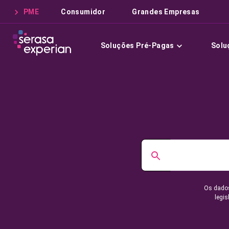
PME
Consumidor
Grandes Empresas
Soluções Pré-Pagas
Solu
Os dados
legis