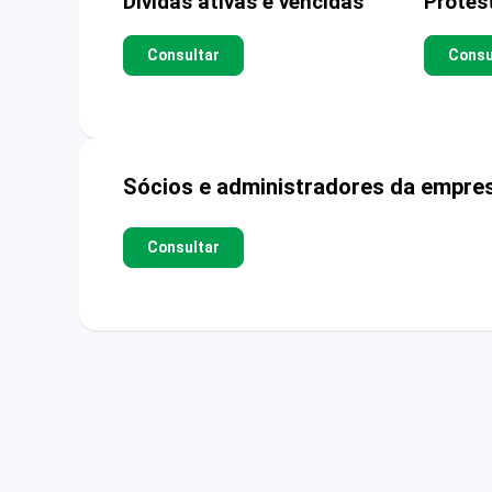
Dívidas ativas e vencidas
Protes
Consultar
Consu
Sócios e administradores da empre
Consultar