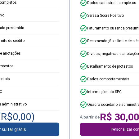
completos
Dados cadastrais completos
ivo
Serasa Score Positivo
nda presumida
Faturamento ou renda presum
ite de crédito
Recomendação e limite de créd
 e anotações
Dívidas, negativas e anotaçõe
rotestos
Detalhamento de protestos
ntais
Dados comportamentais
PC
Informações do SPC
e administrativo
Quadro societário e administr
(R$
0,00
)
R$
30,0
A partir de
sultar grátis
Personalizar con