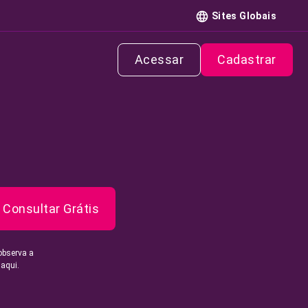
Sites Globais
Acessar
Cadastrar
Consultar Grátis
observa a
 aqui.