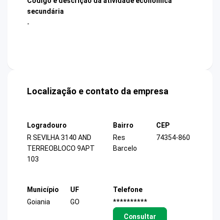
Código e descrição da atividade econômica
secundária
-
Localização e contato da empresa
Logradouro
Bairro
CEP
R SEVILHA 3140 AND
Res
74354-860
TERREOBLOCO 9APT
Barcelo
103
Município
UF
Telefone
Goiania
GO
**********
Consultar