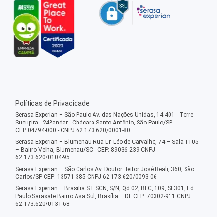
Políticas de Privacidade
Serasa Experian – São Paulo Av. das Nações Unidas, 14.401 - Torre
Sucupira - 24ºandar - Chácara Santo Antônio, São Paulo/SP -
CEP:04794-000 - CNPJ 62.173.620/0001-80
Serasa Experian – Blumenau Rua Dr. Léo de Carvalho, 74 – Sala 1105
– Bairro Velha, Blumenau/SC - CEP: 89036-239 CNPJ
62.173.620/0104-95
Serasa Experian – São Carlos Av. Doutor Heitor José Reali, 360, São
Carlos/SP CEP: 13571-385 CNPJ 62.173.620/0093-06
Serasa Experian – Brasília ST SCN, S/N, Qd 02, Bl C, 109, Sl 301, Ed.
Paulo Sarasate Bairro Asa Sul, Brasília – DF CEP: 70302-911 CNPJ
62.173.620/0131-68