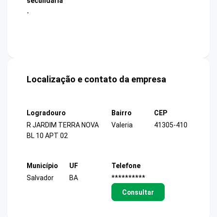
secundária
-
Localização e contato da empresa
Logradouro
Bairro
CEP
R JARDIM TERRA NOVA
Valeria
41305-410
BL 10 APT 02
Município
UF
Telefone
Salvador
BA
**********
Consultar