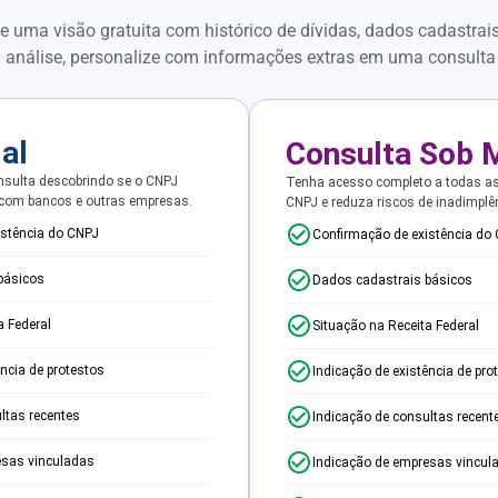
e uma visão gratuita com histórico de dívidas, dados cadastrai
 análise, personalize com informações extras em uma consulta
ial
Consulta Sob 
sulta descobrindo se o CNPJ
Tenha acesso completo a todas a
 com bancos e outras empresas.
CNPJ e reduza riscos de inadimplê
istência do CNPJ
Confirmação de existência do
básicos
Dados cadastrais básicos
a Federal
Situação na Receita Federal
ência de protestos
Indicação de existência de pro
ltas recentes
Indicação de consultas recent
esas vinculadas
Indicação de empresas vincul