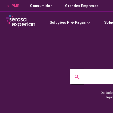
PME
Consumidor
Grandes Empresas
Soluções Pré-Pagas
Solu
Os dados
legis