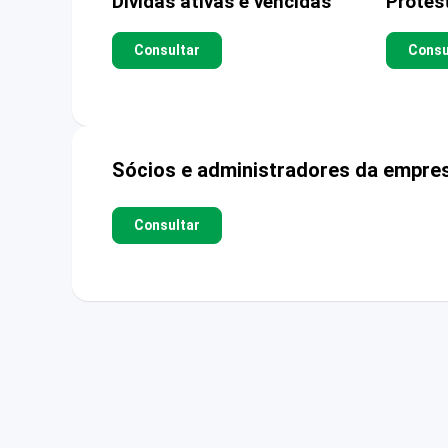
Dívidas ativas e vencidas
Protes
Consultar
Consu
Sócios e administradores da empre
Consultar