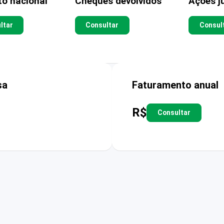
to nacional
Cheques devolvidos
Ações ju
ltar
Consultar
Consul
sa
Faturamento anual
R$
Consultar