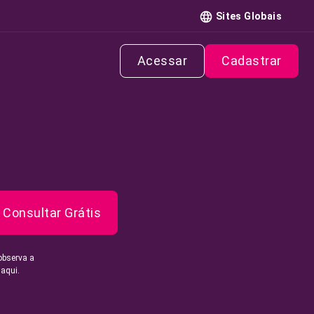
Sites Globais
Acessar
Cadastrar
Consultar Grátis
observa a
 aqui.