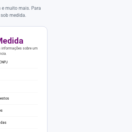
s e muito mais. Para
 sob medida.
Medida
s informações sobre um
ncia.
 CNPJ
testos
es
adas