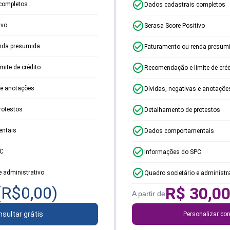
completos
Dados cadastrais completos
ivo
Serasa Score Positivo
nda presumida
Faturamento ou renda presum
ite de crédito
Recomendação e limite de créd
 e anotações
Dívidas, negativas e anotaçõe
rotestos
Detalhamento de protestos
ntais
Dados comportamentais
PC
Informações do SPC
e administrativo
Quadro societário e administr
(R$
0,00
)
R$
30,0
A partir de
sultar grátis
Personalizar con