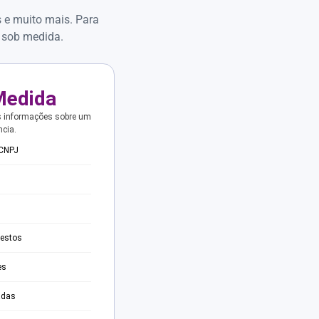
s e muito mais. Para
 sob medida.
Medida
s informações sobre um
ncia.
 CNPJ
testos
es
adas