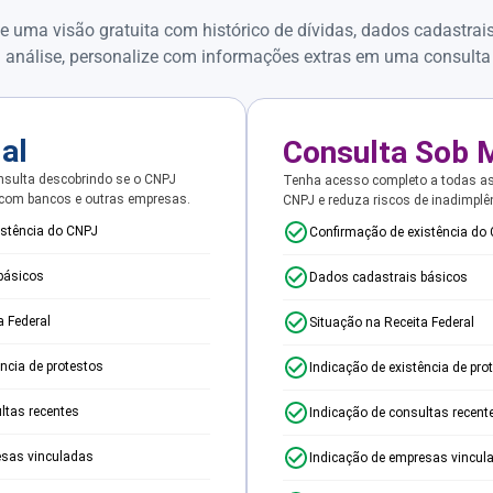
e uma visão gratuita com histórico de dívidas, dados cadastrai
 análise, personalize com informações extras em uma consulta
ial
Consulta Sob 
sulta descobrindo se o CNPJ
Tenha acesso completo a todas a
 com bancos e outras empresas.
CNPJ e reduza riscos de inadimplê
istência do CNPJ
Confirmação de existência do
básicos
Dados cadastrais básicos
a Federal
Situação na Receita Federal
ência de protestos
Indicação de existência de pro
ltas recentes
Indicação de consultas recent
esas vinculadas
Indicação de empresas vincul