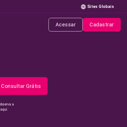
Sites Globais
Acessar
Cadastrar
Consultar Grátis
observa a
 aqui.