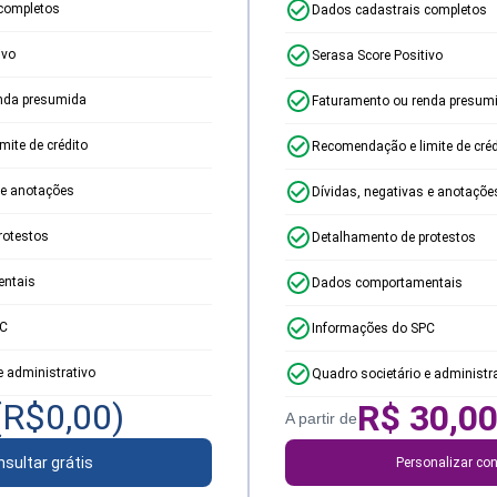
completos
Dados cadastrais completos
ivo
Serasa Score Positivo
nda presumida
Faturamento ou renda presum
ite de crédito
Recomendação e limite de créd
 e anotações
Dívidas, negativas e anotaçõe
rotestos
Detalhamento de protestos
ntais
Dados comportamentais
PC
Informações do SPC
e administrativo
Quadro societário e administr
(R$
0,00
)
R$
30,0
A partir de
sultar grátis
Personalizar con