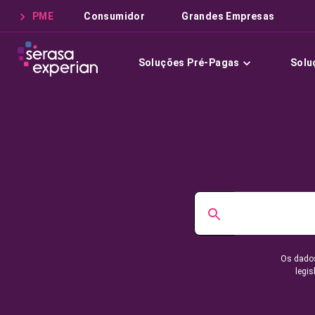
PME
Consumidor
Grandes Empresas
Soluções Pré-Pagas
Solu
Os dados
legis