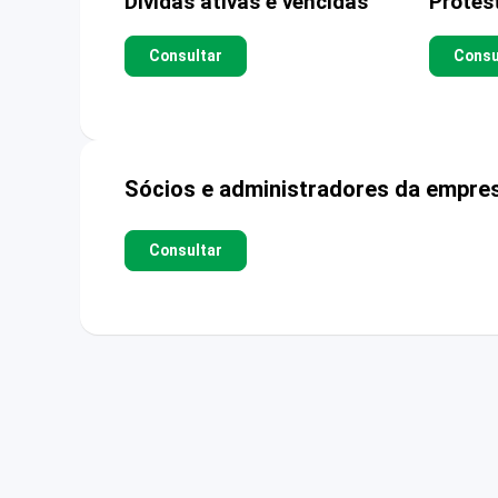
Dívidas ativas e vencidas
Protes
Consultar
Consu
Sócios e administradores da empre
Consultar