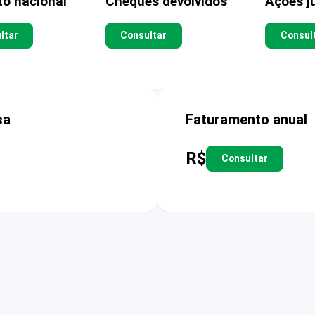
to nacional
Cheques devolvidos
Ações ju
ltar
Consultar
Consul
sa
Faturamento anual
R$
Consultar