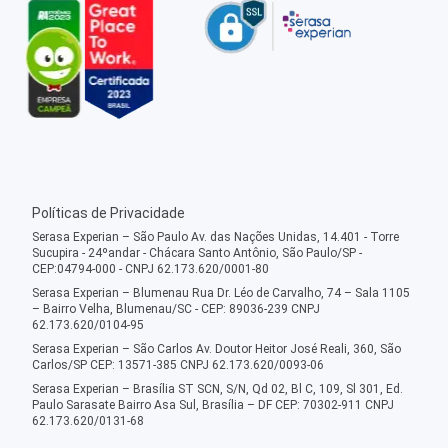
Políticas de Privacidade
Serasa Experian – São Paulo Av. das Nações Unidas, 14.401 - Torre
Sucupira - 24ºandar - Chácara Santo Antônio, São Paulo/SP -
CEP:04794-000 - CNPJ 62.173.620/0001-80
Serasa Experian – Blumenau Rua Dr. Léo de Carvalho, 74 – Sala 1105
– Bairro Velha, Blumenau/SC - CEP: 89036-239 CNPJ
62.173.620/0104-95
Serasa Experian – São Carlos Av. Doutor Heitor José Reali, 360, São
Carlos/SP CEP: 13571-385 CNPJ 62.173.620/0093-06
Serasa Experian – Brasília ST SCN, S/N, Qd 02, Bl C, 109, Sl 301, Ed.
Paulo Sarasate Bairro Asa Sul, Brasília – DF CEP: 70302-911 CNPJ
62.173.620/0131-68