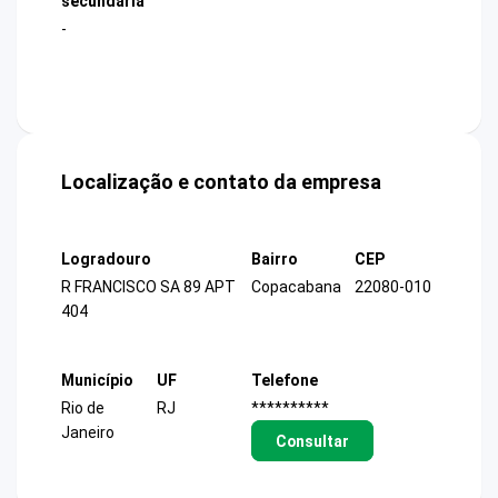
secundária
-
Localização e contato da empresa
Logradouro
Bairro
CEP
R FRANCISCO SA 89 APT
Copacabana
22080-010
404
Município
UF
Telefone
Rio de
RJ
**********
Janeiro
Consultar