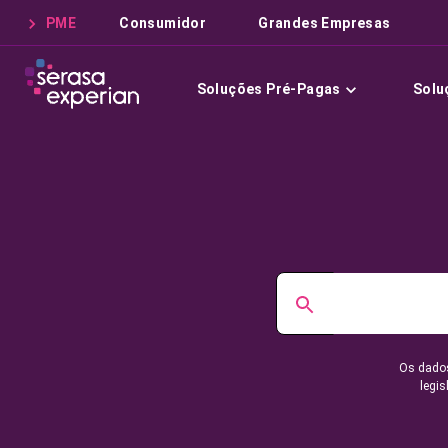
PME
Consumidor
Grandes Empresas
Soluções Pré-Pagas
Solu
Os dados
legis