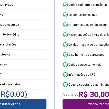
completos
Dados cadastrais completos
ivo
Serasa Score Positivo
nda presumida
Faturamento ou renda presum
ite de crédito
Recomendação e limite de créd
 e anotações
Dívidas, negativas e anotaçõe
rotestos
Detalhamento de protestos
ntais
Dados comportamentais
PC
Informações do SPC
e administrativo
Quadro societário e administr
(R$
0,00
)
R$
30,0
A partir de
sultar grátis
Personalizar con