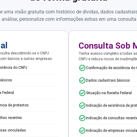
e uma visão gratuita com histórico de dívidas, dados cadastrai
 análise, personalize com informações extras em uma consulta
ial
Consulta Sob 
sulta descobrindo se o CNPJ
Tenha acesso completo a todas a
 com bancos e outras empresas.
CNPJ e reduza riscos de inadimplê
istência do CNPJ
Confirmação de existência do
básicos
Dados cadastrais básicos
a Federal
Situação na Receita Federal
ência de protestos
Indicação de existência de pro
ltas recentes
Indicação de consultas recent
esas vinculadas
Indicação de empresas vincul