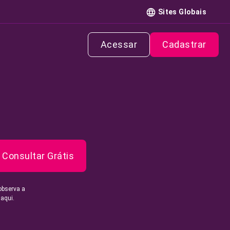
Sites Globais
Acessar
Cadastrar
Consultar Grátis
observa a
 aqui.