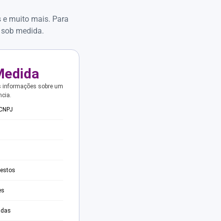
s e muito mais. Para
 sob medida.
Medida
s informações sobre um
ncia.
 CNPJ
testos
es
adas