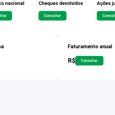
to nacional
Cheques devolvidos
Ações ju
ltar
Consultar
Consul
sa
Faturamento anual
R$
Consultar