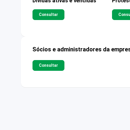
Dívidas ativas e vencidas
Protes
Consultar
Consu
Sócios e administradores da empre
Consultar