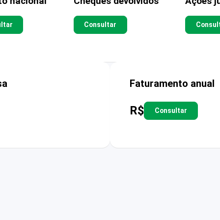
to nacional
Cheques devolvidos
Ações ju
ltar
Consultar
Consul
sa
Faturamento anual
R$
Consultar