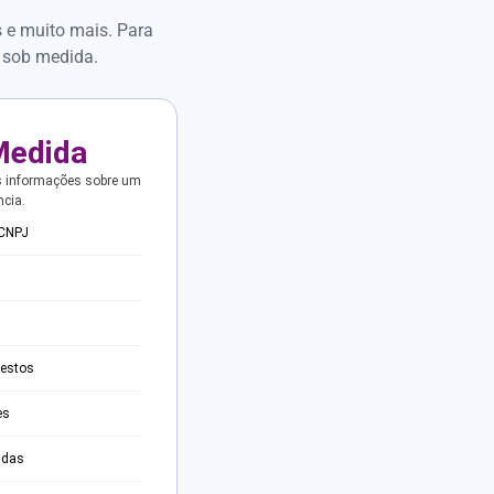
s e muito mais. Para
 sob medida.
Medida
s informações sobre um
ncia.
 CNPJ
testos
es
adas