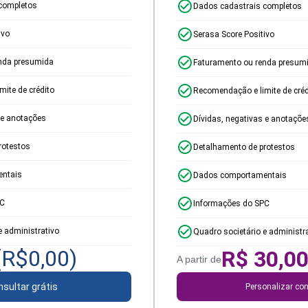
completos
Dados cadastrais completos
ivo
Serasa Score Positivo
nda presumida
Faturamento ou renda presum
ite de crédito
Recomendação e limite de créd
 e anotações
Dívidas, negativas e anotaçõe
rotestos
Detalhamento de protestos
ntais
Dados comportamentais
PC
Informações do SPC
e administrativo
Quadro societário e administr
(R$
0,00
)
R$
30,0
A partir de
sultar grátis
Personalizar con