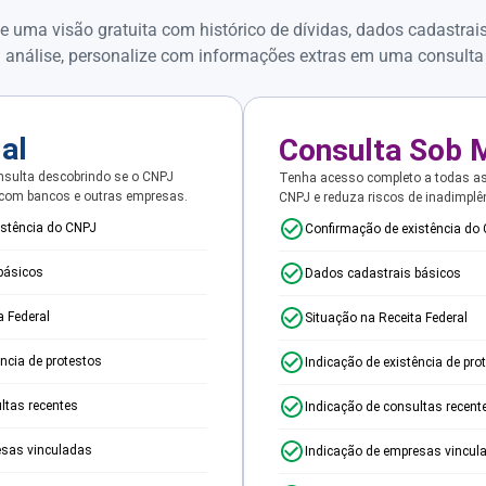
e uma visão gratuita com histórico de dívidas, dados cadastrai
 análise, personalize com informações extras em uma consulta
ial
Consulta Sob 
sulta descobrindo se o CNPJ
Tenha acesso completo a todas a
 com bancos e outras empresas.
CNPJ e reduza riscos de inadimplê
istência do CNPJ
Confirmação de existência do
básicos
Dados cadastrais básicos
a Federal
Situação na Receita Federal
ência de protestos
Indicação de existência de pro
ltas recentes
Indicação de consultas recent
esas vinculadas
Indicação de empresas vincul