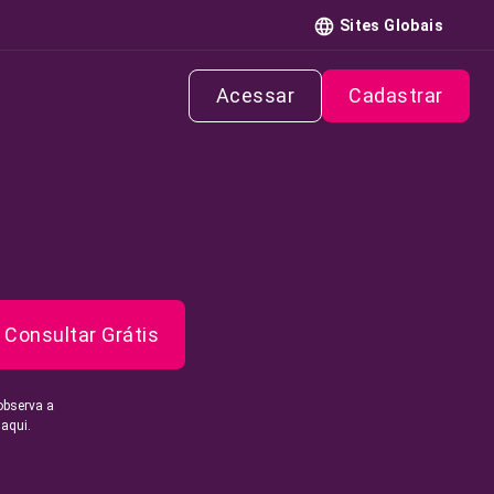
Sites Globais
Acessar
Cadastrar
Consultar Grátis
observa a
 aqui.