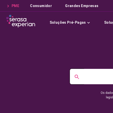
PME
Consumidor
Grandes Empresas
Soluções Pré-Pagas
Solu
Os dados
legis