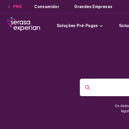
PME
Consumidor
Grandes Empresas
Soluções Pré-Pagas
Solu
Os dados
legis