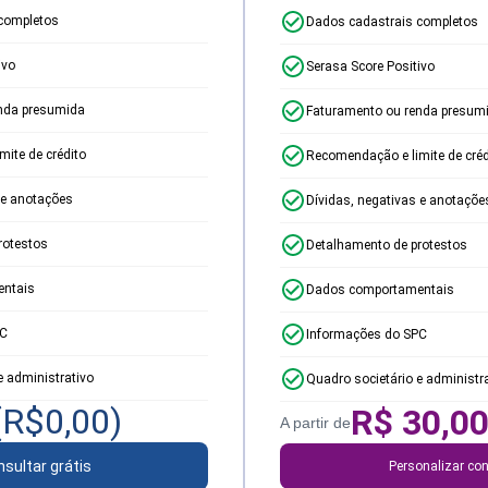
completos
Dados cadastrais completos
ivo
Serasa Score Positivo
nda presumida
Faturamento ou renda presum
ite de crédito
Recomendação e limite de créd
 e anotações
Dívidas, negativas e anotaçõe
rotestos
Detalhamento de protestos
ntais
Dados comportamentais
PC
Informações do SPC
e administrativo
Quadro societário e administr
(R$
0,00
)
R$
30,0
A partir de
sultar grátis
Personalizar con