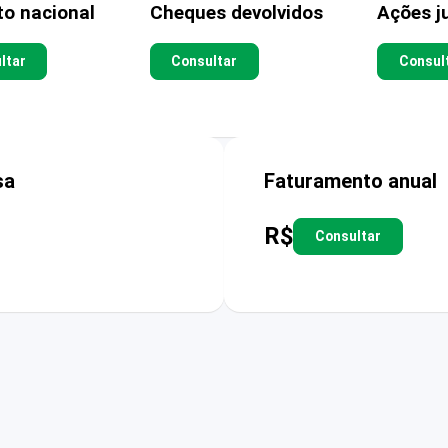
to nacional
Cheques devolvidos
Ações ju
ltar
Consultar
Consul
sa
Faturamento anual
R$
Consultar