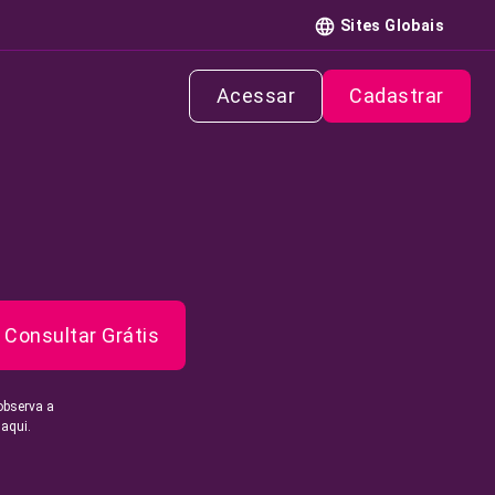
Sites Globais
Acessar
Cadastrar
Consultar Grátis
observa a
 aqui.