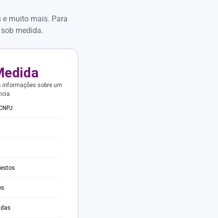
s e muito mais. Para
 sob medida.
Medida
s informações sobre um
ncia.
 CNPJ
testos
es
adas