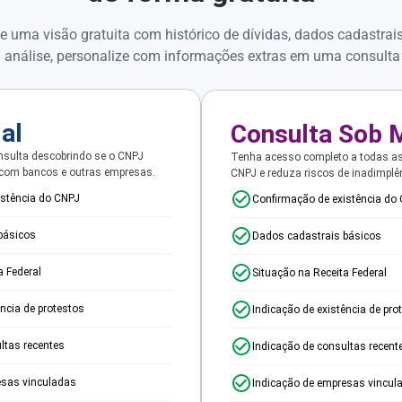
e uma visão gratuita com histórico de dívidas, dados cadastrai
 análise, personalize com informações extras em uma consulta
ial
Consulta Sob 
sulta descobrindo se o CNPJ
Tenha acesso completo a todas a
 com bancos e outras empresas.
CNPJ e reduza riscos de inadimplê
istência do CNPJ
Confirmação de existência do
básicos
Dados cadastrais básicos
a Federal
Situação na Receita Federal
ência de protestos
Indicação de existência de pro
ltas recentes
Indicação de consultas recent
esas vinculadas
Indicação de empresas vincul