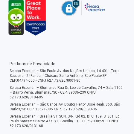
Políticas de Privacidade
Serasa Experian – São Paulo Av. das Nações Unidas, 14.401 - Torre
Sucupira - 24ºandar - Chácara Santo Antônio, São Paulo/SP -
CEP:04794-000 - CNPJ 62.173.620/0001-80
Serasa Experian – Blumenau Rua Dr. Léo de Carvalho, 74 – Sala 1105
– Bairro Velha, Blumenau/SC - CEP: 89036-239 CNPJ
62.173.620/0104-95
Serasa Experian – São Carlos Av. Doutor Heitor José Reali, 360, São
Carlos/SP CEP: 13571-385 CNPJ 62.173.620/0093-06
Serasa Experian – Brasília ST SCN, S/N, Qd 02, Bl C, 109, Sl 301, Ed.
Paulo Sarasate Bairro Asa Sul, Brasília – DF CEP: 70302-911 CNPJ
62.173.620/0131-68