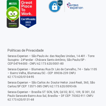
Políticas de Privacidade
Serasa Experian – São Paulo Av. das Nações Unidas, 14.401 - Torre
Sucupira - 24ºandar - Chácara Santo Antônio, São Paulo/SP -
CEP:04794-000 - CNPJ 62.173.620/0001-80
Serasa Experian – Blumenau Rua Dr. Léo de Carvalho, 74 – Sala 1105
– Bairro Velha, Blumenau/SC - CEP: 89036-239 CNPJ
62.173.620/0104-95
Serasa Experian – São Carlos Av. Doutor Heitor José Reali, 360, São
Carlos/SP CEP: 13571-385 CNPJ 62.173.620/0093-06
Serasa Experian – Brasília ST SCN, S/N, Qd 02, Bl C, 109, Sl 301, Ed.
Paulo Sarasate Bairro Asa Sul, Brasília – DF CEP: 70302-911 CNPJ
62.173.620/0131-68