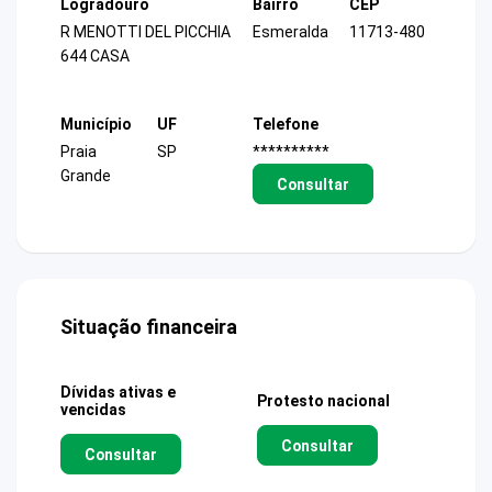
Logradouro
Bairro
CEP
R MENOTTI DEL PICCHIA
Esmeralda
11713-480
644 CASA
Município
UF
Telefone
Praia
SP
**********
Grande
Consultar
Situação financeira
Dívidas ativas e
Protesto nacional
vencidas
Consultar
Consultar