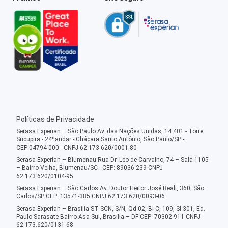
Políticas de Privacidade
Serasa Experian – São Paulo Av. das Nações Unidas, 14.401 - Torre
Sucupira - 24ºandar - Chácara Santo Antônio, São Paulo/SP -
CEP:04794-000 - CNPJ 62.173.620/0001-80
Serasa Experian – Blumenau Rua Dr. Léo de Carvalho, 74 – Sala 1105
– Bairro Velha, Blumenau/SC - CEP: 89036-239 CNPJ
62.173.620/0104-95
Serasa Experian – São Carlos Av. Doutor Heitor José Reali, 360, São
Carlos/SP CEP: 13571-385 CNPJ 62.173.620/0093-06
Serasa Experian – Brasília ST SCN, S/N, Qd 02, Bl C, 109, Sl 301, Ed.
Paulo Sarasate Bairro Asa Sul, Brasília – DF CEP: 70302-911 CNPJ
62.173.620/0131-68