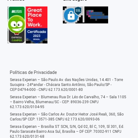
Políticas de Privacidade
Serasa Experian – São Paulo Av. das Nações Unidas, 14.401 - Torre
Sucupira - 24ºandar - Chácara Santo Antônio, São Paulo/SP -
CEP:04794-000 - CNPJ 62.173.620/0001-80
Serasa Experian – Blumenau Rua Dr. Léo de Carvalho, 74 – Sala 1105
– Bairro Velha, Blumenau/SC - CEP: 89036-239 CNPJ
62.173.620/0104-95
Serasa Experian – São Carlos Av. Doutor Heitor José Reali, 360, São
Carlos/SP CEP: 13571-385 CNPJ 62.173.620/0093-06
Serasa Experian – Brasília ST SCN, S/N, Qd 02, Bl C, 109, Sl 301, Ed.
Paulo Sarasate Bairro Asa Sul, Brasília – DF CEP: 70302-911 CNPJ
62.173.620/0131-68