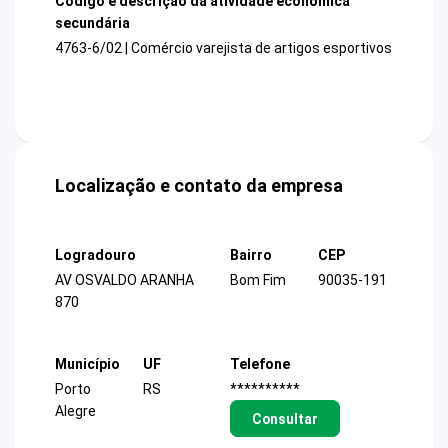
Código e descrição da atividade econômica
secundária
4763-6/02 | Comércio varejista de artigos esportivos
Localização e contato da empresa
Logradouro
Bairro
CEP
AV OSVALDO ARANHA
Bom Fim
90035-191
870
Município
UF
Telefone
Porto
RS
**********
Alegre
Consultar