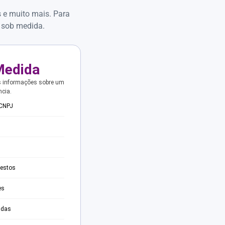
s e muito mais. Para
 sob medida.
Medida
s informações sobre um
ncia.
 CNPJ
testos
es
adas