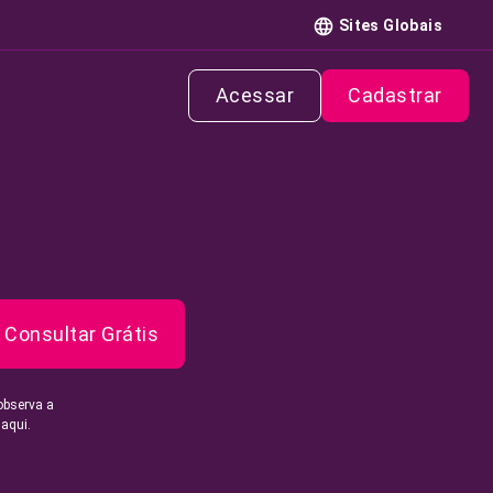
Sites Globais
Acessar
Cadastrar
Consultar Grátis
observa a
 aqui.