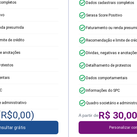
completos
Dados cadastrais completos
ivo
Serasa Score Positivo
nda presumida
Faturamento ou renda presum
ite de crédito
Recomendação e limite de créd
 e anotações
Dívidas, negativas e anotaçõe
rotestos
Detalhamento de protestos
ntais
Dados comportamentais
PC
Informações do SPC
e administrativo
Quadro societário e administr
(R$
0,00
)
R$
30,0
A partir de
sultar grátis
Personalizar con