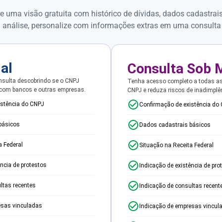
e uma visão gratuita com histórico de dívidas, dados cadastrai
 análise, personalize com informações extras em uma consulta
ial
Consulta Sob 
sulta descobrindo se o CNPJ
Tenha acesso completo a todas a
 com bancos e outras empresas.
CNPJ e reduza riscos de inadimplê
istência do CNPJ
Confirmação de existência do
básicos
Dados cadastrais básicos
a Federal
Situação na Receita Federal
ência de protestos
Indicação de existência de pro
ltas recentes
Indicação de consultas recent
esas vinculadas
Indicação de empresas vincul