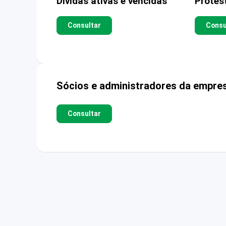
Dívidas ativas e vencidas
Protes
Consultar
Consu
Sócios e administradores da empre
Consultar