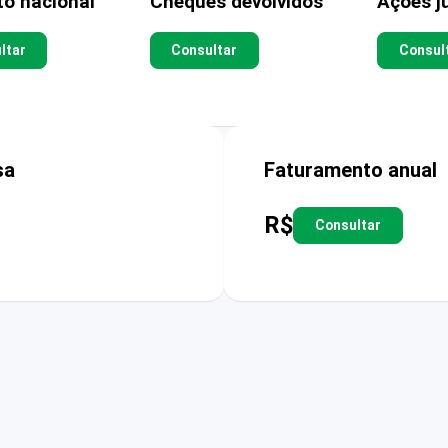
to nacional
Cheques devolvidos
Ações ju
ltar
Consultar
Consul
sa
Faturamento anual
R$
Consultar