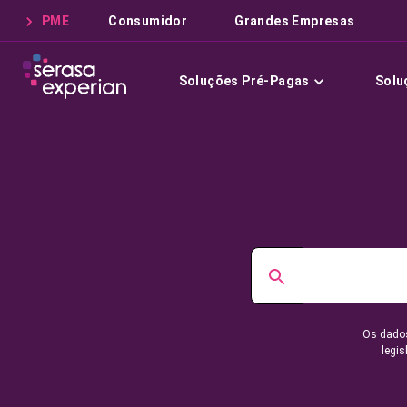
PME
Consumidor
Grandes Empresas
Soluções Pré-Pagas
Solu
Os dados
legis