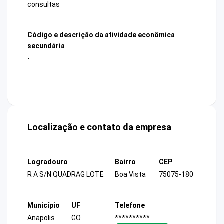
consultas
Código e descrição da atividade econômica
secundária
-
Localização e contato da empresa
Logradouro
Bairro
CEP
R A S/N QUADRAG LOTE
Boa Vista
75075-180
Município
UF
Telefone
Anapolis
GO
**********