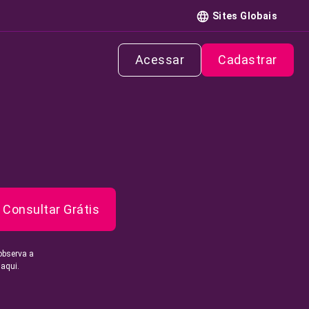
Sites Globais
Acessar
Cadastrar
Consultar Grátis
observa a
 aqui.