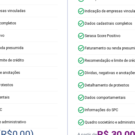
esas vinculadas
Indicação de empresas vincul
completos
Dados cadastrais completos
ivo
Serasa Score Positivo
nda presumida
Faturamento ou renda presum
ite de crédito
Recomendação e limite de créd
 e anotações
Dívidas, negativas e anotaçõe
rotestos
Detalhamento de protestos
ntais
Dados comportamentais
PC
Informações do SPC
e administrativo
Quadro societário e administr
(R$
0,00
)
R$
30,0
A partir de