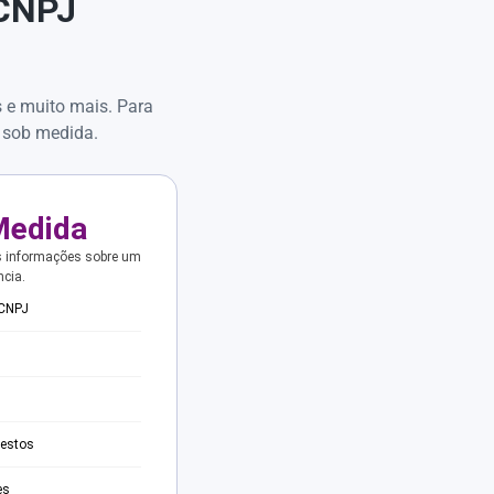
 CNPJ
s e muito mais. Para
 sob medida.
Medida
s informações sobre um
ncia.
 CNPJ
testos
es