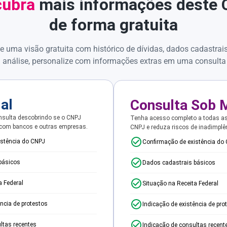
ubra
mais informações deste
de forma gratuita
e uma visão gratuita com histórico de dívidas, dados cadastrai
 análise, personalize com informações extras em uma consulta
ial
Consulta Sob 
sulta descobrindo se o CNPJ
Tenha acesso completo a todas a
 com bancos e outras empresas.
CNPJ e reduza riscos de inadimplê
istência do CNPJ
Confirmação de existência do
básicos
Dados cadastrais básicos
a Federal
Situação na Receita Federal
ência de protestos
Indicação de existência de pro
ltas recentes
Indicação de consultas recent