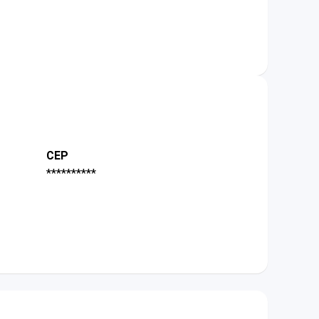
CEP
**********