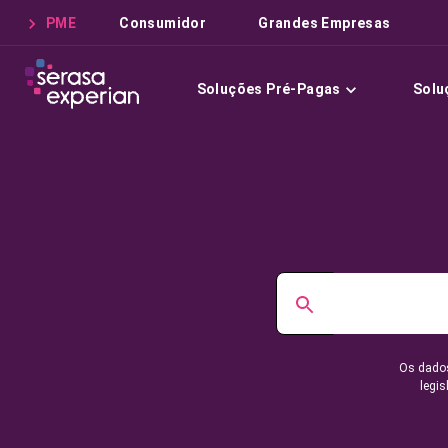
PME
Consumidor
Grandes Empresas
Soluções Pré-Pagas
Solu
Os dados
legis