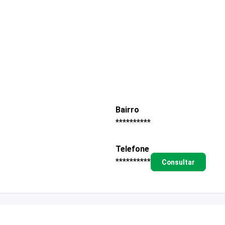
Bairro
**********
Telefone
**********
Consultar