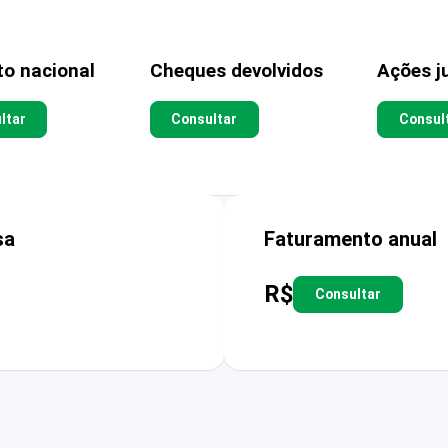
to nacional
Cheques devolvidos
Ações ju
ltar
Consultar
Consul
sa
Faturamento anual
R$
Consultar