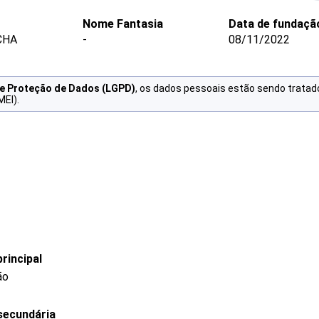
Nome Fantasia
Data de fundaçã
CHA
-
08/11/2022
de Proteção de Dados (LGPD)
, os dados pessoais estão sendo tratad
MEI).
rincipal
ão
secundária